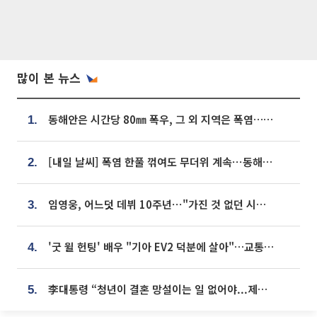
많이 본 뉴스
동해안은 시간당 80㎜ 폭우, 그 외 지역은 폭염…‘극과 극 날씨’
1.
[내일 날씨] 폭염 한풀 꺾여도 무더위 계속⋯동해안 이틀 연속 비
2.
임영웅, 어느덧 데뷔 10주년⋯"가진 것 없던 시절, 내 앞엔 20명의 팬뿐"
3.
'굿 윌 헌팅' 배우 "기아 EV2 덕분에 살아"…교통사고 후 안전성 극찬
4.
李대통령 “청년이 결혼 망설이는 일 없어야...제도상 불이익 조사”
5.