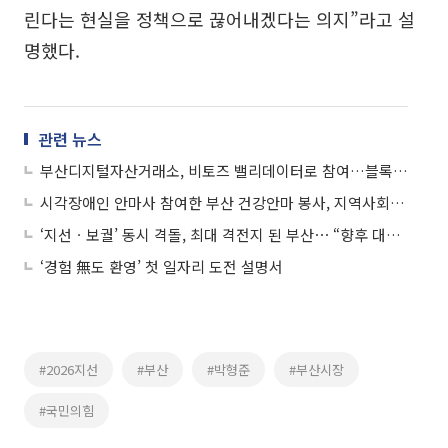
린다는 현실을 정책으로 끊어내겠다는 의지”라고 설
명했다.
관련 뉴스
부산디지털자산거래소, 비토즈 밸리데이터로 참여…블록체인 신뢰 기반 확대
시각장애인 안마사 참여한 부산 건강안마 봉사, 지역사회 복지 새 모델
‘지선ㆍ보궐’ 동시 격돌, 최대 격전지 된 부산⋯ “향후 대선 구도 영향”
‘경험 無도 환영’ 첫 일자리 도전 설명서
#2026지선
#부산
#박형준
#부산시장
#국민의힘