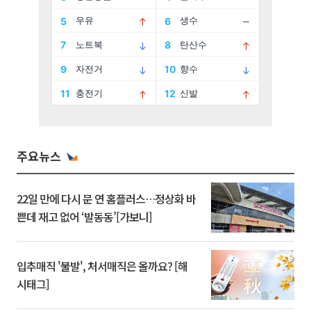
주요뉴스
22일 만에 다시 문 연 홈플러스…정상화 바
쁜데 재고 없어 ‘발동동’[가보니]
입추매직 '불발', 처서매직은 올까요? [해
시태그]