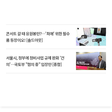
콘서트 갈 때 응원봉만?⋯'최애' 위한 필수
품 등장이오! [솔드아웃]
서울시, 정부에 정비사업 규제 완화 '건
의'⋯국토부 "협의 중" 입장만 [종합]