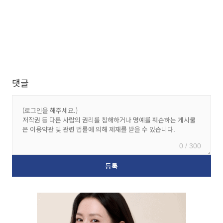
댓글
0 / 300