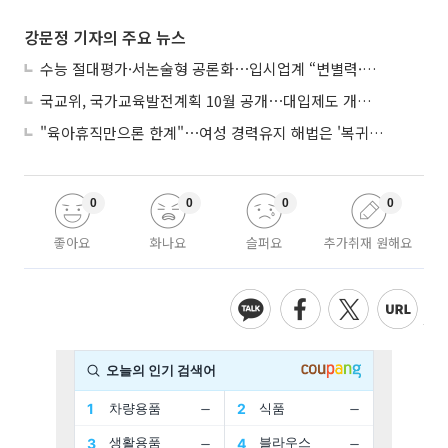
강문정 기자의 주요 뉴스
수능 절대평가·서논술형 공론화⋯입시업계 “변별력·사교육 대책 먼저”
국교위, 국가교육발전계획 10월 공개⋯대입제도 개편 공론화 추진
"육아휴직만으론 한계"⋯여성 경력유지 해법은 '복귀 후 유연근무’
0
0
0
0
좋아요
화나요
슬퍼요
추가취재 원해요