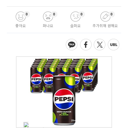
0
0
0
0
좋아요
화나요
슬퍼요
추가취재 원해요