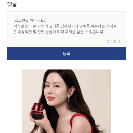
댓글
0 / 300