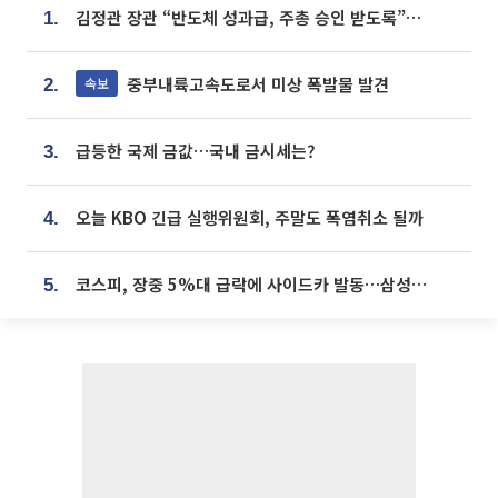
김정관 장관 “반도체 성과급, 주총 승인 받도록”…상법·자본시장법 개정 시사
1.
중부내륙고속도로서 미상 폭발물 발견
속보
2.
급등한 국제 금값…국내 금시세는?
3.
오늘 KBO 긴급 실행위원회, 주말도 폭염취소 될까
4.
코스피, 장중 5%대 급락에 사이드카 발동…삼성·SK 동반 폭락
5.