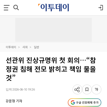
이투데이
사회
일반
선관위 진상규명위 첫 회의…“참
정권 침해 전모 밝히고 책임 물을
것”
입력 2026-06-10 19:26
강문정 기자
구글 선호매체 추가