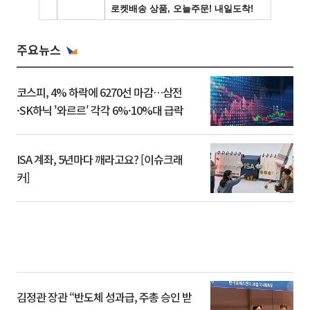
주요뉴스
코스피, 4% 하락에 6270선 마감…삼전
·SK하닉 '와르르' 각각 6%·10%대 급락
ISA 계좌, 5년마다 깨라고요? [이슈크래
커]
김정관 장관 “반도체 성과급, 주총 승인 받