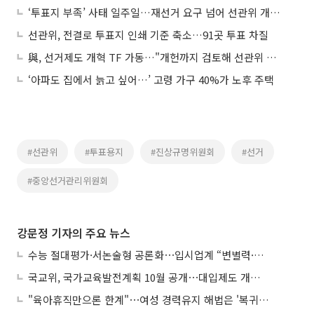
‘투표지 부족’ 사태 일주일…재선거 요구 넘어 선관위 개혁론 확산
선관위, 전결로 투표지 인쇄 기준 축소…91곳 투표 차질
與, 선거제도 개혁 TF 가동…"개헌까지 검토해 선관위 개혁”
‘아파도 집에서 늙고 싶어…’ 고령 가구 40%가 노후 주택
#선관위
#투표용지
#진상규명위원회
#선거
#중앙선거관리위원회
강문정 기자의 주요 뉴스
수능 절대평가·서논술형 공론화⋯입시업계 “변별력·사교육 대책 먼저”
국교위, 국가교육발전계획 10월 공개⋯대입제도 개편 공론화 추진
"육아휴직만으론 한계"⋯여성 경력유지 해법은 '복귀 후 유연근무’