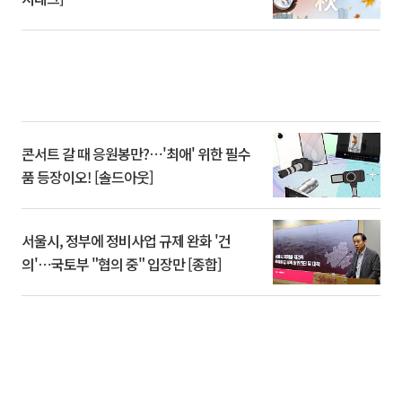
콘서트 갈 때 응원봉만?⋯'최애' 위한 필수
품 등장이오! [솔드아웃]
서울시, 정부에 정비사업 규제 완화 '건
의'⋯국토부 "협의 중" 입장만 [종합]