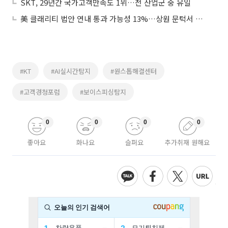
SKT, 29년간 국가고객만족도 1위…전 산업군 중 유일
美 클래리티 법안 연내 통과 가능성 13%…상원 문턱서 제동
#KT
#AI실시간탐지
#원스톱해결센터
#고객경청포럼
#보이스피싱탐지
0
0
0
0
좋아요
화나요
슬퍼요
추가취재 원해요