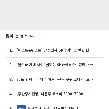
많이 본 뉴스
[베스트&워스트] 삼성전자·SK하이닉스 밀린 한 주…상상인증권은 85% 급등
1.
'불안과 기대 사이' 널뛰는 SK하이닉스…증권가 "HBM4·LTA 기반 펀터멘털 견고"
2.
35도 안팎 무더위 이어져…전국 곳곳 소나기 [오늘 날씨]
3.
[주간증시전망] 다음주 코스피 6000~7000⋯“外人 수급은 정책이 변수”
4.
뉴욕증시, 상승...나스닥 1.3% ↑
속보
5.