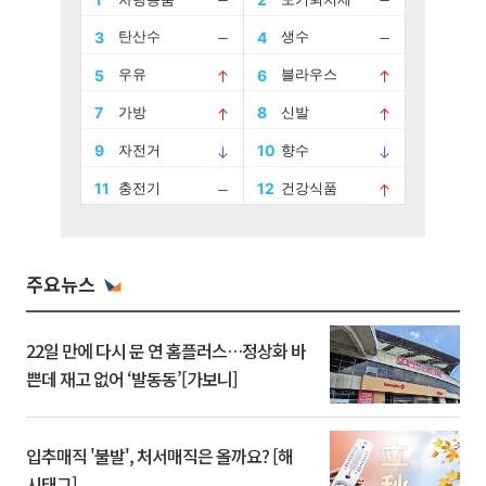
주요뉴스
22일 만에 다시 문 연 홈플러스…정상화 바
쁜데 재고 없어 ‘발동동’[가보니]
입추매직 '불발', 처서매직은 올까요? [해
시태그]