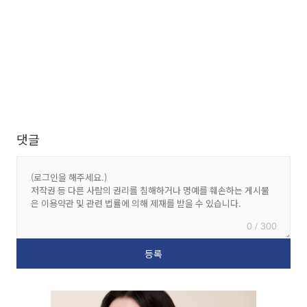
댓글
0 / 300