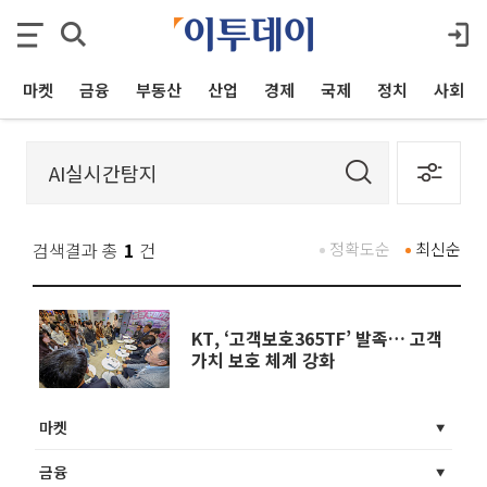
마켓
금융
부동산
산업
경제
국제
정치
사회
검색결과 총
1
건
정확도순
최신순
KT, ‘고객보호365TF’ 발족… 고객
가치 보호 체계 강화
마켓
금융