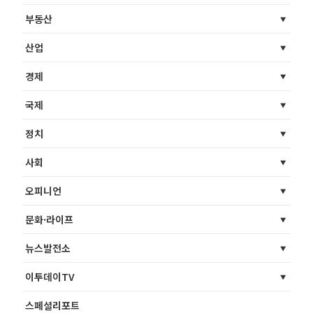
부동산
산업
경제
국제
정치
사회
오피니언
문화·라이프
뉴스발전소
이투데이TV
스페셜리포트