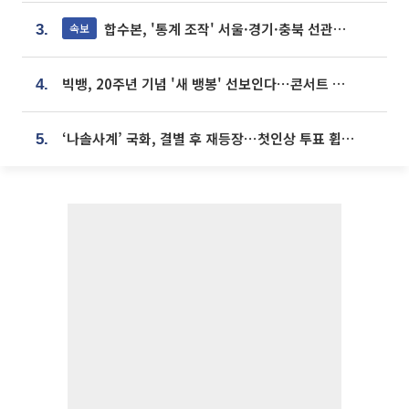
합수본, '통계 조작' 서울·경기·충북 선관위 등 추가 압수수색
속보
3.
빅뱅, 20주년 기념 '새 뱅봉' 선보인다⋯콘서트 앞두고 팝업 개최
4.
‘나솔사계’ 국화, 결별 후 재등장⋯첫인상 투표 휩쓸고 ‘인기녀’ 등극
5.