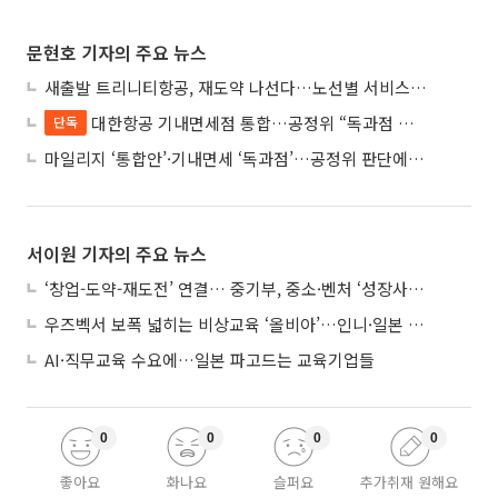
문현호 기자의 주요 뉴스
새출발 트리니티항공, 재도약 나선다…노선별 서비스 차별화
대한항공 기내면세점 통합…공정위 “독과점 여부 따진다”
단독
마일리지 ‘통합안’·기내면세 ‘독과점’…공정위 판단에 쏠린 눈
서이원 기자의 주요 뉴스
‘창업-도약-재도전’ 연결… 중기부, 중소·벤처 ‘성장사다리’ 짓는다
우즈벡서 보폭 넓히는 비상교육 ‘올비아’…인니·일본 진출 타진
AI·직무교육 수요에…일본 파고드는 교육기업들
0
0
0
0
좋아요
화나요
슬퍼요
추가취재 원해요