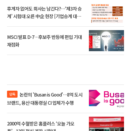
후계자 없어도 회사는 남긴다?…‘제3자 승
계’ 시험대 오른 中企 현장 [기업승계 대전
환]
MSCI 발표 D-7…후보주 반등에 편입 기대
재점화
논란의 'Busan is Good'…8억 도시
단독
브랜드, 용산 대통령실 CI 업체가 수행
2000억 수혈받은 홈플러스 ‘오늘 가오
픈’...13일 정식 개장 시험대