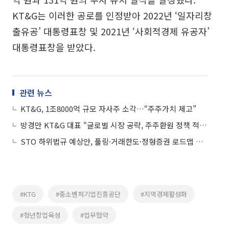
KT&G는 이러한 공로를 인정받아 2022년 ‘일자리창
출유공’ 대통령표창 및 2021년 ‘사회적경제 유공자’
대통령표창을 받았다.
관련 뉴스
KT&G, 1조8000억 규모 자사주 소각…“주주가치 제고”
방경만 KT&G 대표 “글로벌 시장 공략, 주주환원 정책 적극 실행”
STO 하위법규 예상안, 풀링·거래한도·정형증권 로드맵 제시
#KTG
#중소벤처기업진흥공단
#지역경제활성화
#청년창업육성
#업무협약