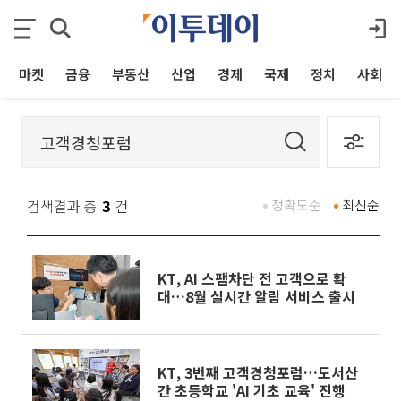
마켓
금융
부동산
산업
경제
국제
정치
사회
검색결과 총
3
건
정확도순
최신순
KT, AI 스팸차단 전 고객으로 확
대…8월 실시간 알림 서비스 출시
KT, 3번째 고객경청포럼…도서산
간 초등학교 'AI 기초 교육' 진행