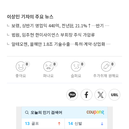
이상민 기자의 주요 뉴스
보령, 상반기 영업익 440억, 전년比 21.1%↑…반기 역대 최대
법원, 임주현 한미사이언스 부회장 주식 가압류
알테오젠, 올해만 1.8조 기술수출…특허·계약·상업화 ‘삼박자’
0
0
0
0
좋아요
화나요
슬퍼요
추가취재 원해요