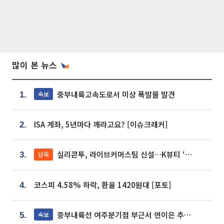
많이 본 뉴스
중부내륙고속도로서 미상 폭발물 발견
속보
1.
ISA 계좌, 5년마다 깨라고요? [이슈크래커]
2.
실리콘투, 라이브커머스팀 신설…K뷰티 ‘글로벌 판매망’ 확대[K뷰티 라방戰]
단독
3.
코스피 4.58% 하락, 환율 1420원대 [포토]
4.
중부내륙선 여주분기점 부근서 연이은 추돌사고 발생
속보
5.