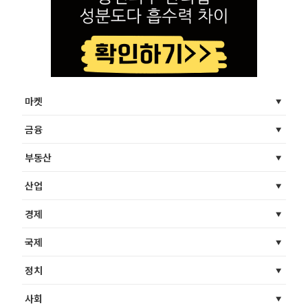
마켓
금융
부동산
산업
경제
국제
정치
사회