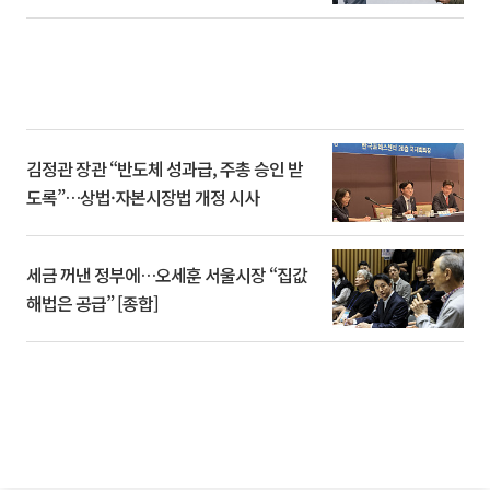
김정관 장관 “반도체 성과급, 주총 승인 받
도록”…상법·자본시장법 개정 시사
세금 꺼낸 정부에…오세훈 서울시장 “집값
해법은 공급” [종합]