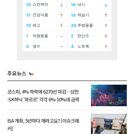
주요뉴스
코스피, 4% 하락에 6270선 마감…삼전
·SK하닉 '와르르' 각각 6%·10%대 급락
ISA 계좌, 5년마다 깨라고요? [이슈크래
커]