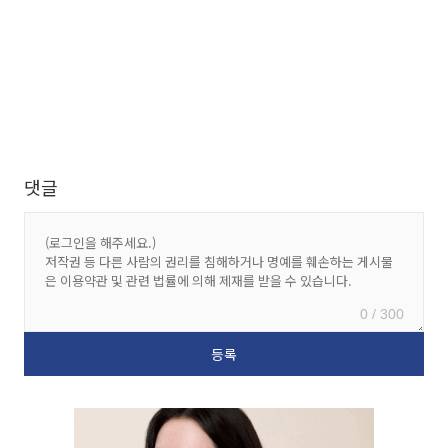
댓글
0 / 300