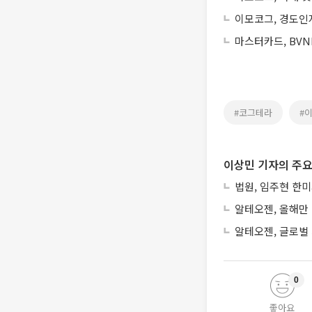
이모코그, 경도인
마스터카드, BVN
#코그테라
#
이상민 기자의 주요
법원, 임주현 한
알테오젠, 올해만 
알테오젠, 글로벌 
0
좋아요