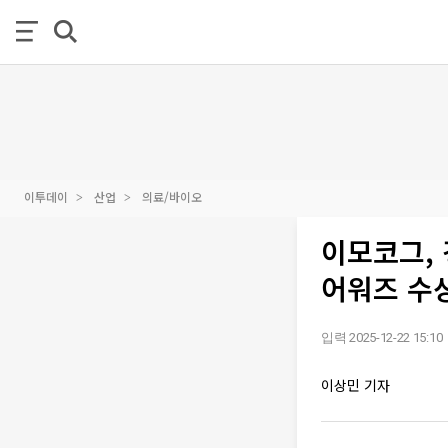
이투데이
산업
의료/바이오
이모코그,
어워즈 수
입력 2025-12-22 15:10
이상민 기자