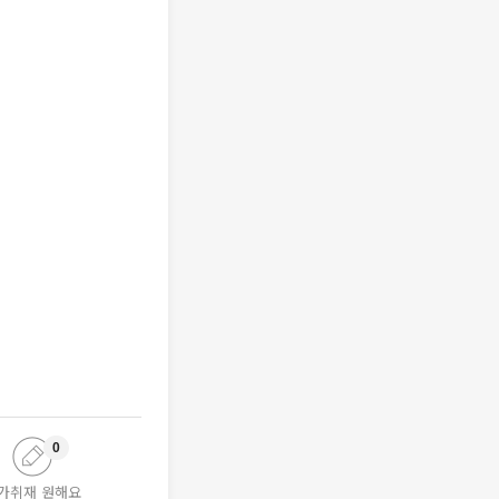
0
가취재 원해요