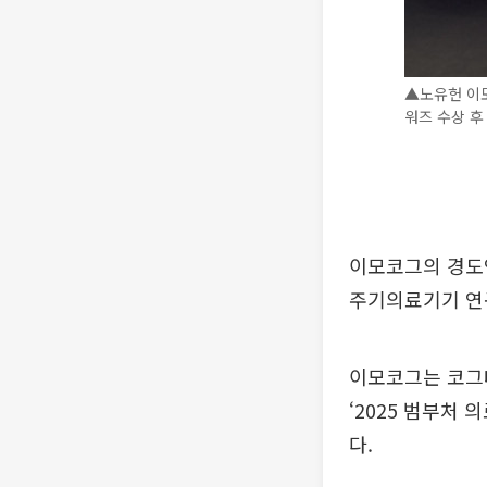
▲노유헌 이모
워즈 수상 후
이모코그의 경도인
주기의료기기 연
이모코그는 코그
‘2025 범부처
다.