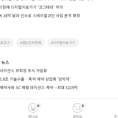
지장애 디지털치료기기 ‘코그테라’ 허가
K 18억 달러 인수로 스테이블코인 사업 본격 확장
이모코그
#경도인지장애
#디지털치료기기
 뉴스
미사이언스 부회장 주식 가압류
1.8조 기술수출…특허·계약·상업화 ‘삼박자’
제약사와 SC 제형 라이선스 계약⋯최대 5219억
0
0
화나요
슬퍼요
추