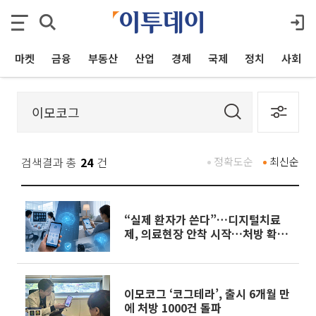
마켓
금융
부동산
산업
경제
국제
정치
사회
검색결과 총
24
건
정확도순
최신순
“실제 환자가 쓴다”…디지털치료
제, 의료현장 안착 시작…처방 확대
‘신호탄’
이모코그 ‘코그테라’, 출시 6개월 만
에 처방 1000건 돌파