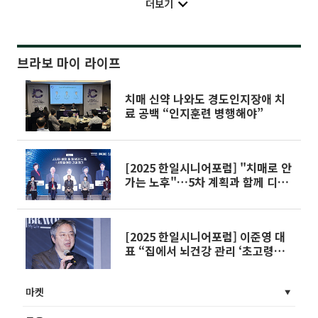
더보기
브라보 마이 라이프
치매 신약 나와도 경도인지장애 치
료 공백 “인지훈련 병행해야”
[2025 한일시니어포럼] "치매로 안
가는 노후"…5차 계획과 함께 디지
털 인지케어 뜬다
[2025 한일시니어포럼] 이준영 대
표 “집에서 뇌건강 관리 ‘초고령사
회형 인지케어’ 본격화”
마켓