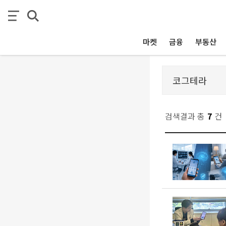
마켓
금융
부동산
검색결과 총
7
건