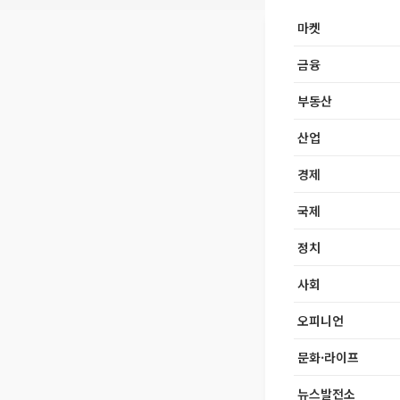
마켓
금융
부동산
산업
경제
국제
정치
사회
오피니언
문화·라이프
뉴스발전소