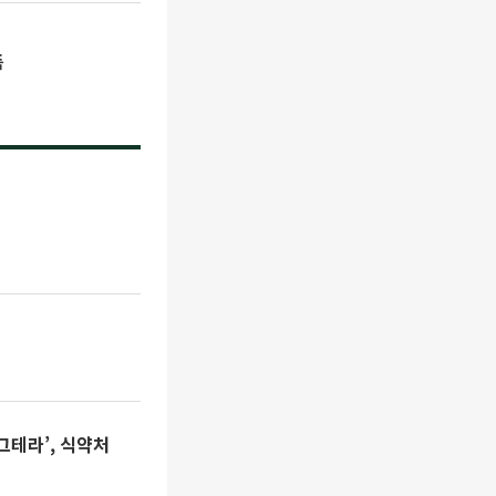
득
그테라’, 식약처