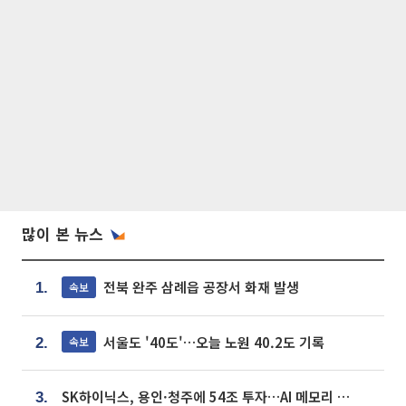
많이 본 뉴스
전북 완주 삼례읍 공장서 화재 발생
속보
1.
서울도 '40도'…오늘 노원 40.2도 기록
속보
2.
SK하이닉스, 용인·청주에 54조 투자…AI 메모리 생산기지 키운다
3.