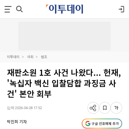
이투데이
사회
법조
재판소원 1호 사건 나왔다... 헌재,
'녹십자 백신 입찰담합 과징금 사
건' 본안 회부
입력 2026-04-28 17:52
박진희 기자
구글 선호매체 추가