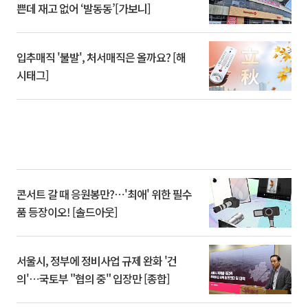
쁜데 재고 없어 ‘발동동’[가보니]
입추매직 '불발', 처서매직은 올까요? [해
시태그]
콘서트 갈 때 응원봉만?⋯'최애' 위한 필수
품 등장이오! [솔드아웃]
서울시, 정부에 정비사업 규제 완화 '건
의'⋯국토부 "협의 중" 입장만 [종합]