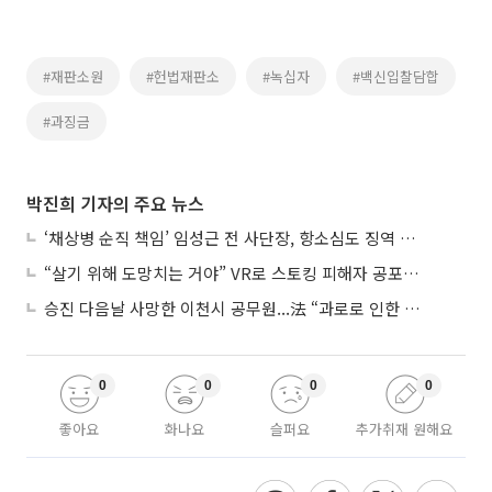
#재판소원
#헌법재판소
#녹십자
#백신입찰담합
#과징금
박진희 기자의 주요 뉴스
‘채상병 순직 책임’ 임성근 전 사단장, 항소심도 징역 3년
“살기 위해 도망치는 거야” VR로 스토킹 피해자 공포 마주한 수형자들
승진 다음날 사망한 이천시 공무원...法 “과로로 인한 순직”
0
0
0
0
좋아요
화나요
슬퍼요
추가취재 원해요