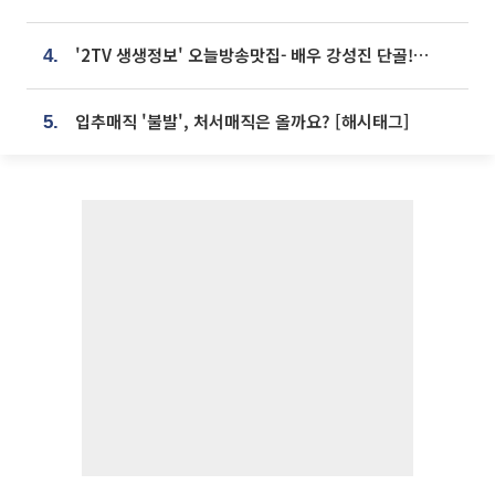
'2TV 생생정보' 오늘방송맛집- 배우 강성진 단골! 쌀국수ㆍ푸팟퐁 커리 맛집 '블○○○'
4.
입추매직 '불발', 처서매직은 올까요? [해시태그]
5.