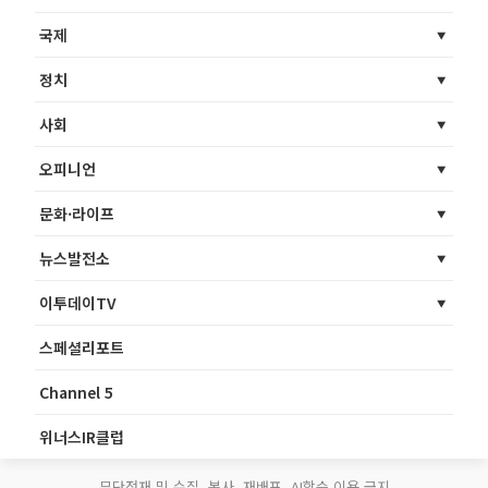
국제
정치
사회
오피니언
문화·라이프
뉴스발전소
이투데이TV
스페셜리포트
Channel 5
위너스IR클럽
무단전재 및 수집, 복사, 재배포, AI학습 이용 금지