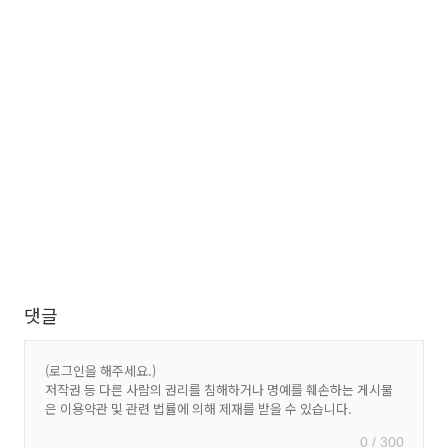
댓글
0 / 300