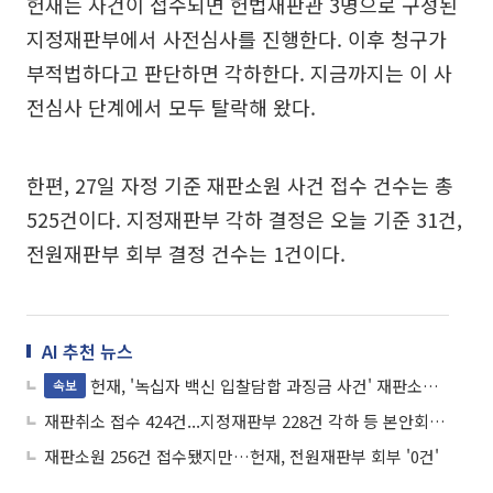
헌재는 사건이 접수되면 헌법재판관 3명으로 구성된
지정재판부에서 사전심사를 진행한다. 이후 청구가
부적법하다고 판단하면 각하한다. 지금까지는 이 사
전심사 단계에서 모두 탈락해 왔다.
한편, 27일 자정 기준 재판소원 사건 접수 건수는 총
525건이다. 지정재판부 각하 결정은 오늘 기준 31건,
전원재판부 회부 결정 건수는 1건이다.
AI 추천 뉴스
헌재, '녹십자 백신 입찰담합 과징금 사건' 재판소원 첫 사전심사 통과
속보
재판취소 접수 424건...지정재판부 228건 각하 등 본안회부 ‘0건’
재판소원 256건 접수됐지만…헌재, 전원재판부 회부 '0건'