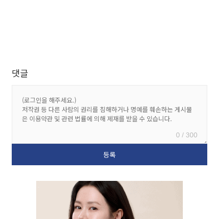
댓글
0 / 300