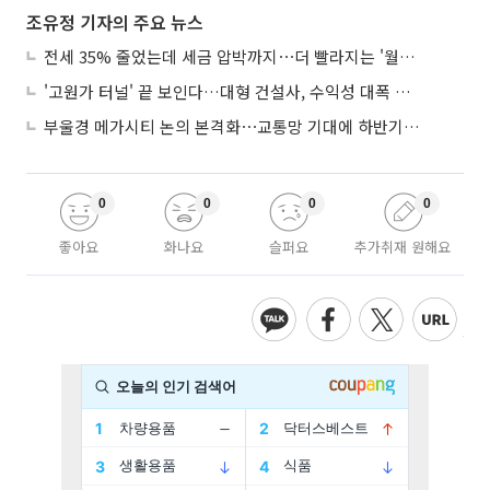
조유정 기자의 주요 뉴스
전세 35% 줄었는데 세금 압박까지⋯더 빨라지는 '월세화'
'고원가 터널' 끝 보인다…대형 건설사, 수익성 대폭 개선
부울경 메가시티 논의 본격화⋯교통망 기대에 하반기 분양시장 '주목'
0
0
0
0
좋아요
화나요
슬퍼요
추가취재 원해요