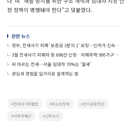
다”며 “재발 방지를 위한 구조 개혁과 임대차 시장 안
정 정책이 병행돼야 한다”고 덧붙였다.
관련 뉴스
정부, 전세사기 피해 ‘보증금 3분의 1’ 보장⋯인허가 신속지원 법제화
3월 전세사기 피해자 등 698건 인정…피해주택 995가구 매입
씨 마르는 전세⋯서울 임대차 70%는 ‘월세’
관심과 경험을 일거리로 설계하는 법
#전세사기특별법
#최소보장제
#선지급후정산
#사회적재난
#신탁사기