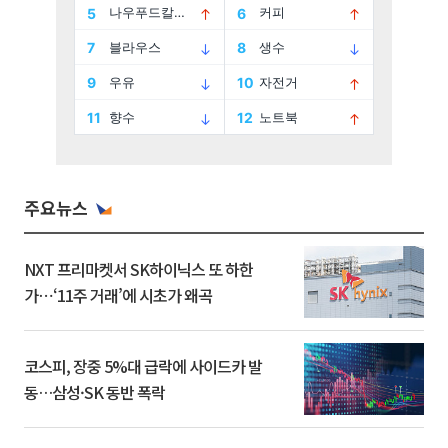
주요뉴스
NXT 프리마켓서 SK하이닉스 또 하한
가⋯‘11주 거래’에 시초가 왜곡
코스피, 장중 5%대 급락에 사이드카 발
동…삼성·SK 동반 폭락