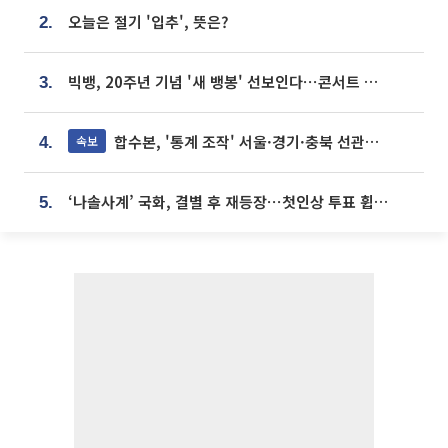
오늘은 절기 '입추', 뜻은?
2.
빅뱅, 20주년 기념 '새 뱅봉' 선보인다⋯콘서트 앞두고 팝업 개최
3.
합수본, '통계 조작' 서울·경기·충북 선관위 등 추가 압수수색
속보
4.
‘나솔사계’ 국화, 결별 후 재등장⋯첫인상 투표 휩쓸고 ‘인기녀’ 등극
5.