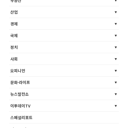
부동산
산업
경제
국제
정치
사회
오피니언
문화·라이프
뉴스발전소
이투데이TV
스페셜리포트