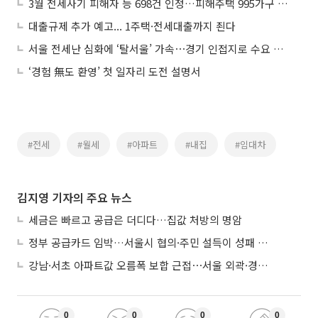
3월 전세사기 피해자 등 698건 인정…피해주택 995가구 매입
대출규제 추가 예고... 1주택·전세대출까지 죈다
서울 전세난 심화에 ‘탈서울’ 가속⋯경기 인접지로 수요 이동
‘경험 無도 환영’ 첫 일자리 도전 설명서
#전세
#월세
#아파트
#내집
#임대차
김지영 기자의 주요 뉴스
세금은 빠르고 공급은 더디다…집값 처방의 명암
정부 공급카드 임박…서울시 협의·주민 설득이 성패 가른다
강남·서초 아파트값 오름폭 보합 근접⋯서울 외곽·경기 남부 중심 매수세
0
0
0
0