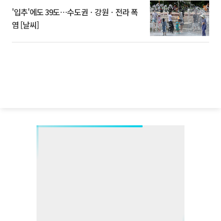
'입추'에도 39도⋯수도권ㆍ강원ㆍ전라 폭
염 [날씨]