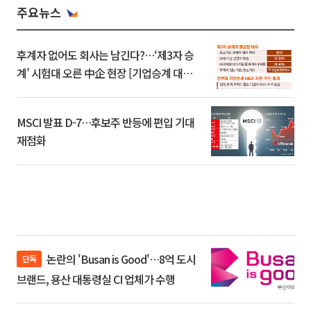
주요뉴스
후계자 없어도 회사는 남긴다?…‘제3자 승
계’ 시험대 오른 中企 현장 [기업승계 대전
환]
MSCI 발표 D-7…후보주 반등에 편입 기대
재점화
논란의 'Busan is Good'…8억 도시
단독
브랜드, 용산 대통령실 CI 업체가 수행