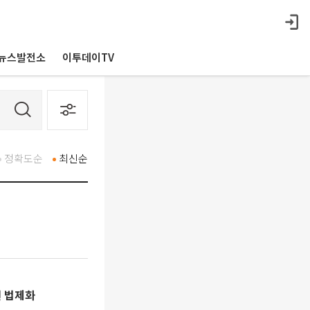
뉴스발전소
이투데이TV
정확도순
최신순
원 법제화