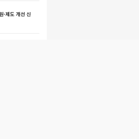
원·제도 개선 신
 괴리 심각
 재난 대응도 강