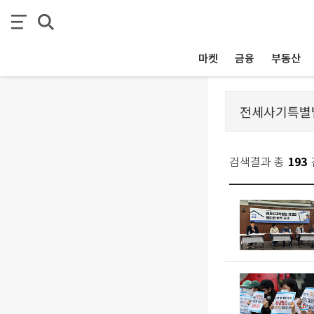
마켓
금융
부동산
검색결과 총
193