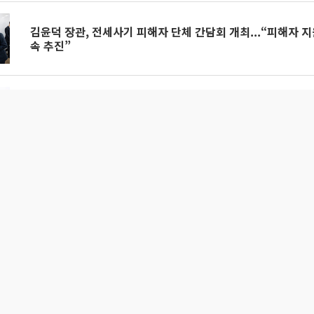
김윤덕 장관, 전세사기 피해자 단체 간담회 개최...“피해자 지
속 추진”
경기남부 전세사기 피해자 4028명…매입 307건, LH 목표와
국토부, 선호지역 중심 임대주택 확대...전세사기 구제·여름철
화
전세사기 피해자 3만 명 돌파…4명 중 3명은 '2030' 청년층