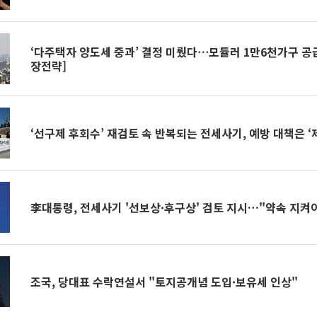
‘다주택자 양도세 중과’ 결정 미뤘다⋯모듈러 1만6천가구 공급 
장전략]
‘선구제 후회수’ 재검토 속 반복되는 전세사기, 예방 대책은 ‘
李대통령, 전세사기 '선보상·후구상' 검토 지시…"약속 지켜야
조국, 당대표 수락연설서 "토지공개념 도입·보유세 인상"