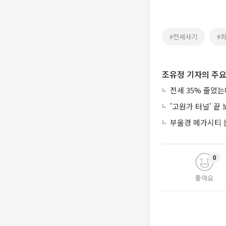
#전세사기
#
조유정 기자의 주요
전세 35% 줄었
'고원가 터널' 끝
부울경 메가시티 
0
좋아요