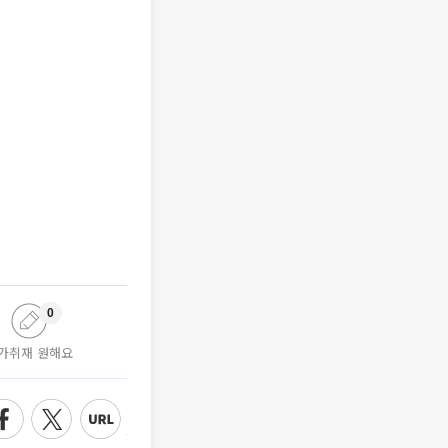
0
가취재 원해요