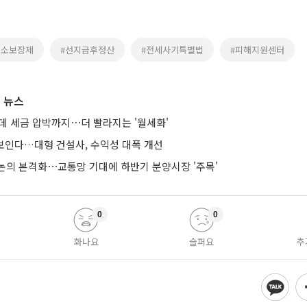
최소보장제
#선지급후정산
#전세사기특별법
#피해지원센터
 뉴스
는데 세금 압박까지⋯더 빨라지는 '월세화'
 보인다…대형 건설사, 수익성 대폭 개선
논의 본격화⋯교통망 기대에 하반기 분양시장 '주목'
0
0
화나요
슬퍼요
추