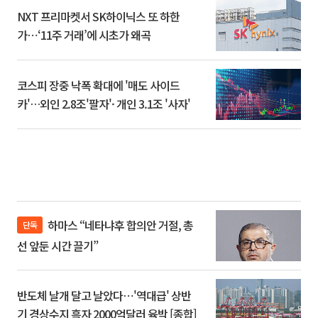
NXT 프리마켓서 SK하이닉스 또 하한
가⋯‘11주 거래’에 시초가 왜곡
코스피 장중 낙폭 확대에 '매도 사이드
카'…외인 2.8조'팔자'· 개인 3.1조 '사자'
하마스 “네타냐후 합의안 거절, 총
단독
선 앞둔 시간 끌기”
반도체 날개 달고 날았다⋯'역대급' 상반
기 경상수지 흑자 2000억달러 육박 [종합]