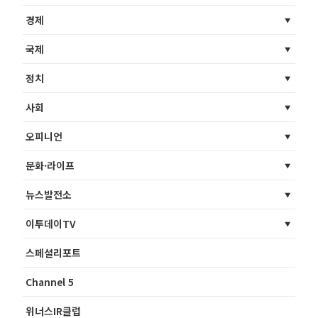
경제
국제
정치
사회
오피니언
문화·라이프
뉴스발전소
이투데이TV
스페셜리포트
Channel 5
위너스IR클럽