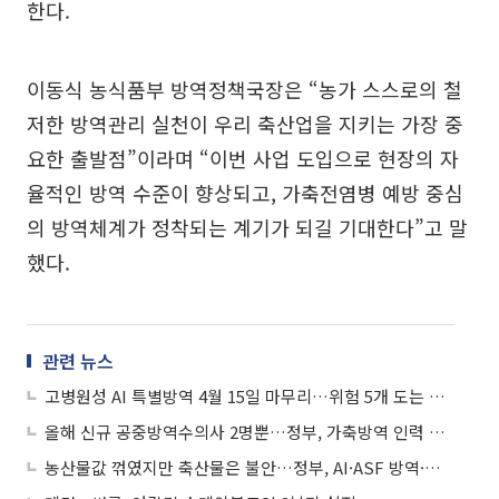
한다.
이동식 농식품부 방역정책국장은 “농가 스스로의 철
저한 방역관리 실천이 우리 축산업을 지키는 가장 중
요한 출발점”이라며 “이번 사업 도입으로 현장의 자
율적인 방역 수준이 향상되고, 가축전염병 예방 중심
의 방역체계가 정착되는 계기가 되길 기대한다”고 말
했다.
관련 뉴스
고병원성 AI 특별방역 4월 15일 마무리…위험 5개 도는 방역 강화 계속
올해 신규 공중방역수의사 2명뿐…정부, 가축방역 인력 긴급 보강
농산물값 꺾였지만 축산물은 불안…정부, AI·ASF 방역·수입란 공급 총력