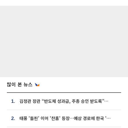
많이 본 뉴스
김정관 장관 “반도체 성과급, 주총 승인 받도록”…상법·자본시장법 개정 시사
1.
태풍 '돌핀' 이어 '찬홈' 등장…예상 경로에 한국 '한숨'
2.