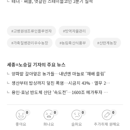
테더ㆍ써클, 엇갈린 스테이블코인 2분기 실적
#고병원성조류인플루엔자
#방역자율관리
#가축질병관리우수농장
#농림축산식품부
#산란계농장
세종=노승길 기자의 주요 뉴스
양파밭 갈아엎은 농가들…내년엔 마늘로 ‘재배 쏠림’
생산부터 밥상까지 덮친 폭염…시금치 43%ㆍ열무 28% 급등
용인·호남 반도체 산단 ‘속도전’…1600조 메가투자 이행 총력
0
0
0
0
좋아요
화나요
슬퍼요
추가취재 원해요