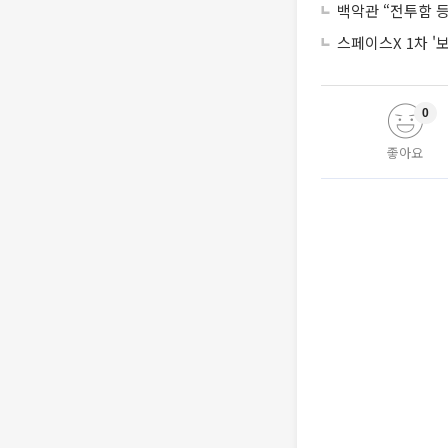
백악관 “전투함 
스페이스X 1차 '
0
좋아요