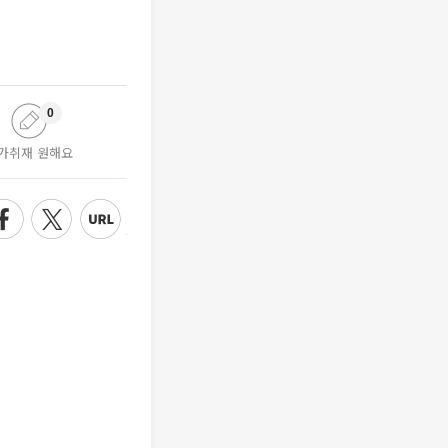
0
가취재 원해요