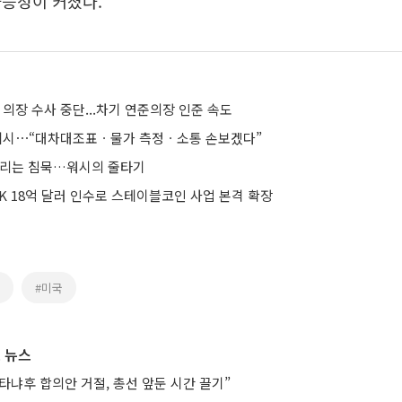
가능성이 커졌다.
 의장 수사 중단...차기 연준의장 인준 속도
 제시⋯“대차대조표ㆍ물가 측정ㆍ소통 손보겠다”
금리는 침묵…워시의 줄타기
K 18억 달러 인수로 스테이블코인 사업 본격 확장
#미국
 뉴스
타냐후 합의안 거절, 총선 앞둔 시간 끌기”