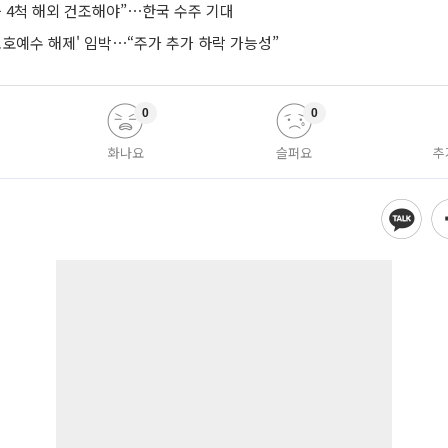
등 4척 해외 건조해야”⋯한국 수주 기대
보호예수 해제' 임박⋯“주가 추가 하락 가능성”
0
0
화나요
슬퍼요
추