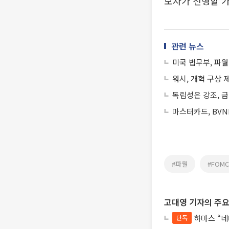
보자가 진행할 
관련 뉴스
미국 법무부, 파월
워시, 개혁 구상
독립성은 강조, 
마스터카드, BVN
#파월
#FOMC
고대영 기자의 주요
하마스 “네
단독