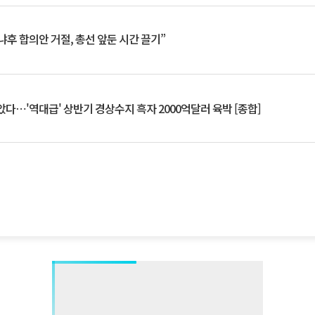
냐후 합의안 거절, 총선 앞둔 시간 끌기”
았다⋯'역대급' 상반기 경상수지 흑자 2000억달러 육박 [종합]