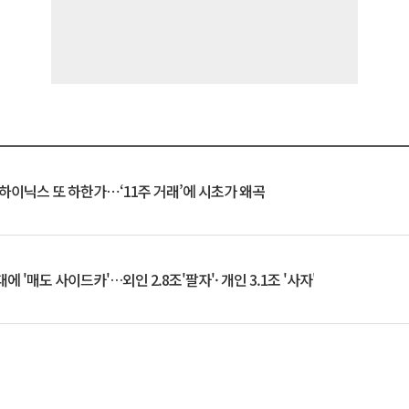
K하이닉스 또 하한가⋯‘11주 거래’에 시초가 왜곡
 '매도 사이드카'…외인 2.8조'팔자'· 개인 3.1조 '사자'