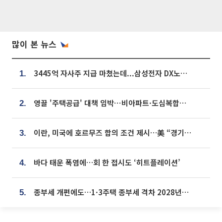
많이 본 뉴스
3445억 자사주 지급 마쳤는데...삼성전자 DX노조, 뒤늦은 '떼쓰기 집회'
1.
영끌 '주택공급' 대책 임박⋯비아파트·도심복합까지 총동원
2.
이란, 미국에 호르무즈 합의 조건 제시…美 “경기 아직 안 끝나” [종합]
3.
바다 태운 폭염에…회 한 접시도 ‘히트플레이션’
4.
종부세 개편에도…1·3주택 종부세 격차 2028년부터 확대
5.