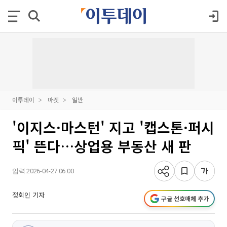
이투데이
마켓
일반
'이지스·마스턴' 지고 '캡스톤·퍼시
픽' 뜬다…상업용 부동산 새 판
입력 2026-04-27 06:00
정회인 기자
구글 선호매체 추가