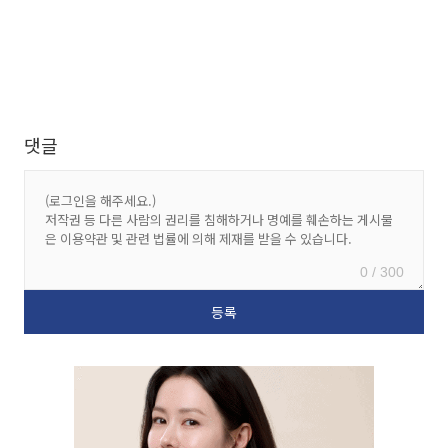
댓글
0 / 300