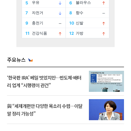
주요뉴스
‘한국판 IRA’ 베일 벗었지만…반도체·배터
리 업계 “시행령이 관건”
與 “세제개편안 다양한 목소리 수렴…이달
말 정리 가능성”