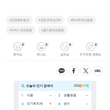
#상업용부동산
#코람코자산신탁
#퍼시픽자산운용
#이지스자산운용
#캡스톤자산운용
0
0
0
0
좋아요
화나요
슬퍼요
추가취재 원해요