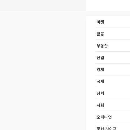
마켓
금융
부동산
산업
경제
국제
정치
사회
오피니언
문화·라이프