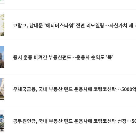
코람코, 남대문 ‘에티버스타워’ 전면 리모델링…자산가치 제
증시 훈풍 비켜간 부동산펀드…운용사 순익도 '뚝'
우체국금융, 국내 부동산 펀드 운용사에 코람코신탁…5000억
공무원연금, 국내 부동산 펀드 운용사에 코람코신탁 선정…50