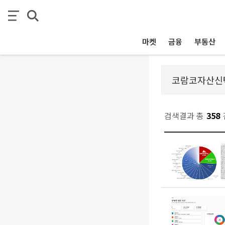
마켓
금융
부동산
검색결과 총
358