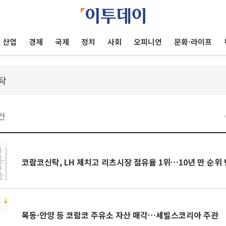
산업
경제
국제
정치
사회
오피니언
문화·라이프
건
코람코신탁, LH 제치고 리츠시장 점유율 1위…10년 만 순위
목동·안양 등 코람코 주유소 자산 매각…세빌스코리아 주관