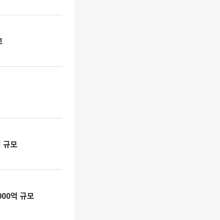
고
 규모
00억 규모