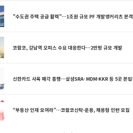
"수도권 주택 공급 활력"…1조원 규모 PF 개발앵커리츠 본격
코람코, 강남역 오피스 수요 대응한다…2만평 규모 개발
신한카드 사옥 매각 흥행…삼성SRA· MDM·KKR 등 5곳 본
“부동산 인재 모여라”⋯코람코신탁·운용, 채용형 인턴 모집