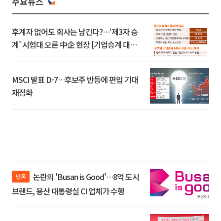
주요뉴스
후계자 없어도 회사는 남긴다?…‘제3자 승
계’ 시험대 오른 中企 현장 [기업승계 대전
환]
MSCI 발표 D-7…후보주 반등에 편입 기대
재점화
논란의 'Busan is Good'…8억 도시
단독
브랜드, 용산 대통령실 CI 업체가 수행