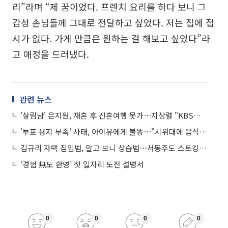
리”라며 “제 꿈이었다. 프렌치 요리를 하다 보니 그
감성 손님들께 그대로 전달하고 싶었다. 저는 집에 접
시가 없다. 가게 만큼은 원하는 걸 해보고 싶었다”라
고 애정을 드러냈다.
관련 뉴스
'살림남' 은지원, 재혼 후 신혼여행 못가⋯지상렬 "KBS서 방송 정지 내려야"
'투표 용지 부족' 사태, 아이유에게 불똥⋯"시위대에 음식 보내라"
김규리 자택 침입범, 알고 보니 상습범⋯서동주도 스토킹 "검침원 사칭"
‘경험 無도 환영’ 첫 일자리 도전 설명서
0
0
0
0