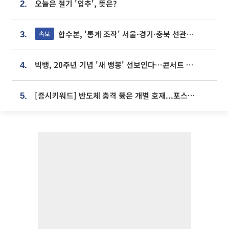
오늘은 절기 '입추', 뜻은?
2.
합수본, '통계 조작' 서울·경기·충북 선관위 등 추가 압수수색
속보
3.
빅뱅, 20주년 기념 '새 뱅봉' 선보인다⋯콘서트 앞두고 팝업 개최
4.
[증시키워드] 반도체 충격 뚫은 개별 호재...포스코퓨처엠·에코프로·한화솔루션 '눈길'
5.