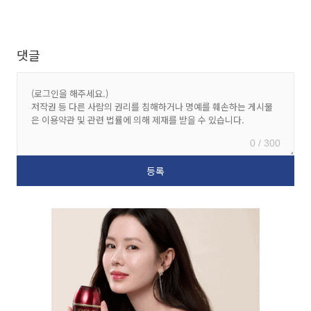
댓글
0 / 300