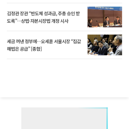
김정관 장관 “반도체 성과급, 주총 승인 받
도록”…상법·자본시장법 개정 시사
세금 꺼낸 정부에…오세훈 서울시장 “집값
해법은 공급” [종합]