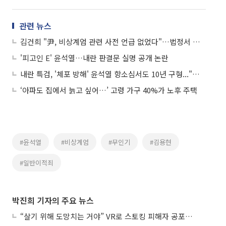
관련 뉴스
김건희 "尹, 비상계엄 관련 사전 언급 없었다"…법정서 첫 진술
'피고인 E' 윤석열…내란 판결문 실명 공개 논란
내란 특검, '체포 방해' 윤석열 항소심서도 10년 구형..."변명 일관"
‘아파도 집에서 늙고 싶어…’ 고령 가구 40%가 노후 주택
#윤석열
#비상계엄
#무인기
#김용현
#일반이적죄
박진희 기자의 주요 뉴스
“살기 위해 도망치는 거야” VR로 스토킹 피해자 공포 마주한 수형자들