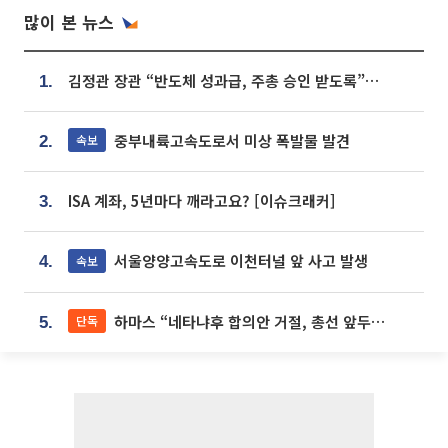
많이 본 뉴스
김정관 장관 “반도체 성과급, 주총 승인 받도록”…상법·자본시장법 개정 시사
1.
중부내륙고속도로서 미상 폭발물 발견
속보
2.
ISA 계좌, 5년마다 깨라고요? [이슈크래커]
3.
서울양양고속도로 이천터널 앞 사고 발생
속보
4.
하마스 “네타냐후 합의안 거절, 총선 앞두고 시간 끌기”
단독
5.