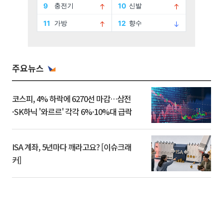
주요뉴스
코스피, 4% 하락에 6270선 마감…삼전
·SK하닉 '와르르' 각각 6%·10%대 급락
ISA 계좌, 5년마다 깨라고요? [이슈크래
커]