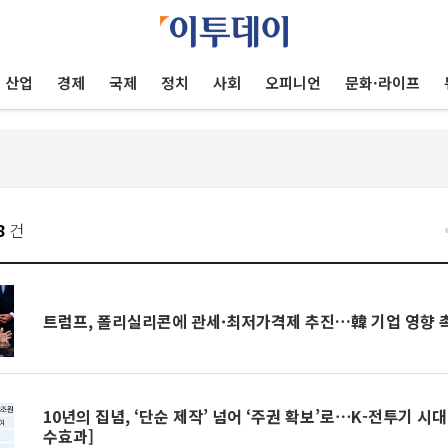
산업
경제
국제
정치
사회
오피니언
문화·라이프
8
건
트럼프, 폴리실리콘에 관세·최저가격제 추진…韓 기업 영향 
10년의 집념, ‘단순 제작’ 넘어 ‘주권 확보’로⋯K-전투기 시대 
수효과]