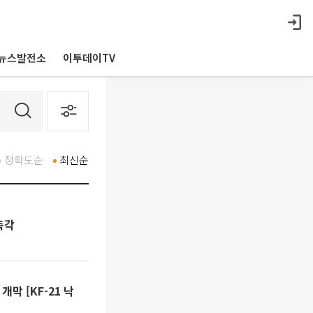
뉴스발전소
이투데이TV
정확도순
최신순
촉각
개막 [KF-21 낙