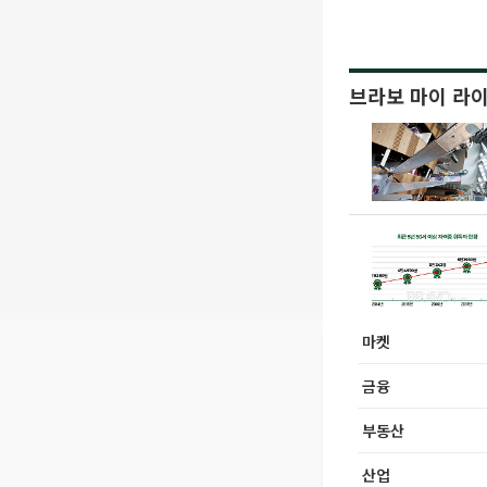
브라보 마이 라
마켓
금융
부동산
산업