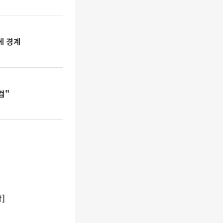
에 경계
검"
]