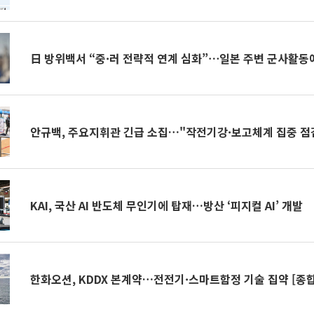
日 방위백서 “중·러 전략적 연계 심화”⋯일본 주변 군사활동
안규백, 주요지휘관 긴급 소집…"작전기강·보고체계 집중 점
KAI, 국산 AI 반도체 무인기에 탑재…방산 ‘피지컬 AI’ 개발
한화오션, KDDX 본계약…전전기·스마트함정 기술 집약 [종합