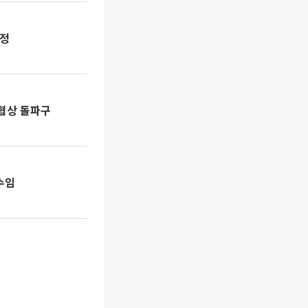
내정
 협상 돌파구
수임