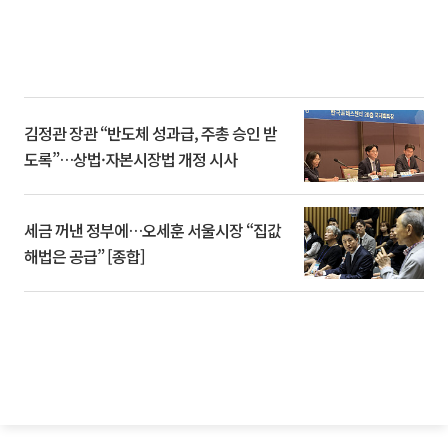
김정관 장관 “반도체 성과급, 주총 승인 받
도록”…상법·자본시장법 개정 시사
세금 꺼낸 정부에…오세훈 서울시장 “집값
해법은 공급” [종합]