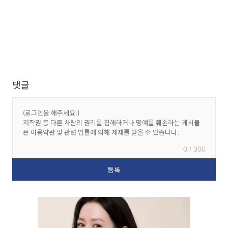
댓글
0 / 300