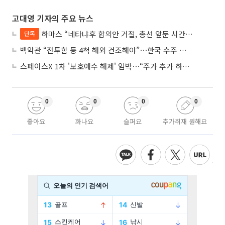
고대영 기자의 주요 뉴스
하마스 “네타냐후 합의안 거절, 총선 앞둔 시간 끌기”
단독
백악관 “전투함 등 4척 해외 건조해야”⋯한국 수주 기대
스페이스X 1차 '보호예수 해제' 임박⋯“주가 추가 하락 가능성”
0
0
0
0
좋아요
화나요
슬퍼요
추가취재 원해요