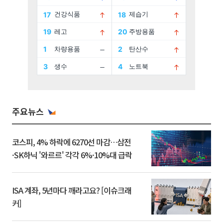
주요뉴스
코스피, 4% 하락에 6270선 마감…삼전
·SK하닉 '와르르' 각각 6%·10%대 급락
ISA 계좌, 5년마다 깨라고요? [이슈크래
커]