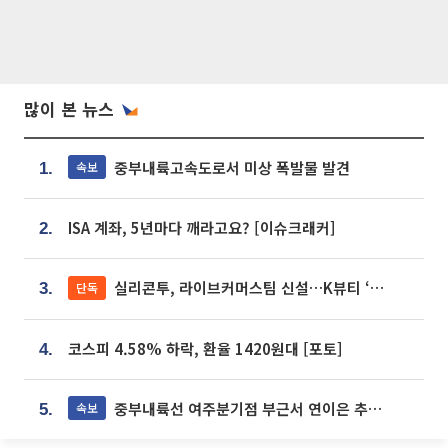
많이 본 뉴스
중부내륙고속도로서 미상 폭발물 발견
속보
1.
ISA 계좌, 5년마다 깨라고요? [이슈크래커]
2.
실리콘투, 라이브커머스팀 신설…K뷰티 ‘글로벌 판매망’ 확대[K뷰티 라방戰]
단독
3.
코스피 4.58% 하락, 환율 1420원대 [포토]
4.
중부내륙선 여주분기점 부근서 연이은 추돌사고 발생
속보
5.