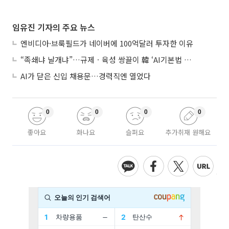
임유진 기자의 주요 뉴스
엔비디아·브룩필드가 네이버에 100억달러 투자한 이유
“족쇄냐 날개냐”…규제ㆍ육성 쌍끌이 韓 ‘AI기본법 개정안’ 오늘 시행
AI가 닫은 신입 채용문…경력직엔 열었다
0
0
0
0
좋아요
화나요
슬퍼요
추가취재 원해요