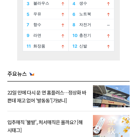
주요뉴스
22일 만에 다시 문 연 홈플러스…정상화 바
쁜데 재고 없어 ‘발동동’[가보니]
입추매직 '불발', 처서매직은 올까요? [해
시태그]