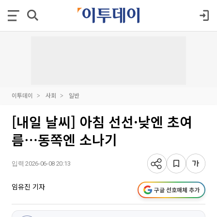
이투데이
사회
일반
[내일 날씨] 아침 선선·낮엔 초여
름⋯동쪽엔 소나기
입력 2026-06-08 20:13
임유진 기자
구글 선호매체 추가