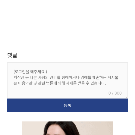
댓글
0 / 300