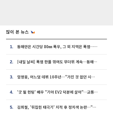
많이 본 뉴스
동해안은 시간당 80㎜ 폭우, 그 외 지역은 폭염…‘극과 극 날씨’
1.
[내일 날씨] 폭염 한풀 꺾여도 무더위 계속⋯동해안 이틀 연속 비
2.
임영웅, 어느덧 데뷔 10주년⋯"가진 것 없던 시절, 내 앞엔 20명의 팬뿐"
3.
'굿 윌 헌팅' 배우 "기아 EV2 덕분에 살아"…교통사고 후 안전성 극찬
4.
김희철, '뒤집힌 태극기' 지적 후 정치색 논란…"좌우 떠나 우리나라 국기"
5.