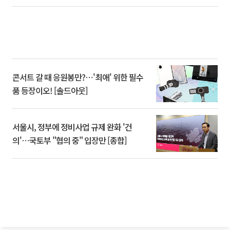
콘서트 갈 때 응원봉만?⋯'최애' 위한 필수
품 등장이오! [솔드아웃]
서울시, 정부에 정비사업 규제 완화 '건
의'⋯국토부 "협의 중" 입장만 [종합]