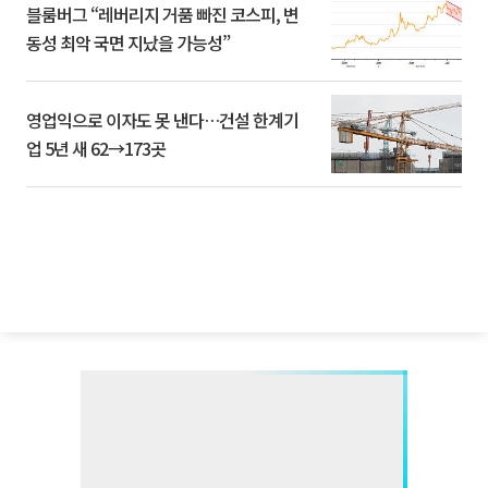
블룸버그 “레버리지 거품 빠진 코스피, 변
동성 최악 국면 지났을 가능성”
영업익으로 이자도 못 낸다…건설 한계기
업 5년 새 62→173곳