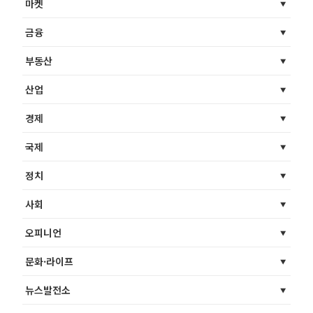
마켓
금융
부동산
산업
경제
국제
정치
사회
오피니언
문화·라이프
뉴스발전소