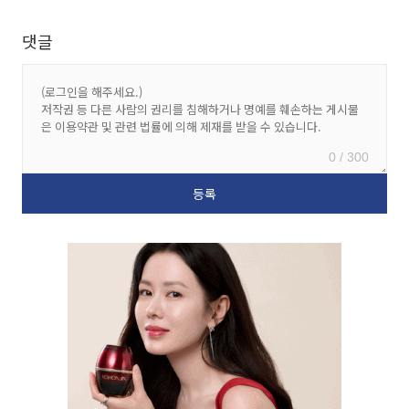
댓글
0 / 300