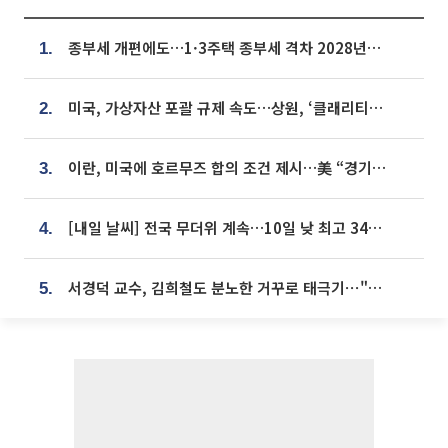
종부세 개편에도…1·3주택 종부세 격차 2028년부터 확대
1.
미국, 가상자산 포괄 규제 속도…상원, ‘클래리티법’ 9월 절차투표 추진
2.
이란, 미국에 호르무즈 합의 조건 제시…美 “경기 아직 안 끝나” [종합]
3.
[내일 날씨] 전국 무더위 계속…10일 낮 최고 34도 육박
4.
서경덕 교수, 김희철도 분노한 거꾸로 태극기⋯"엉터리는 아냐, 아쉬울 뿐"
5.