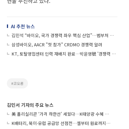
현을 추진하고 있다.
AI 추천 뉴스
김민석 “바이오, 국가 경쟁력 좌우 핵심 산업”…범부처 컨트롤타워 가동
삼성바이오, AACR "첫 참가" CRDMO 경쟁력 알려
KT, 토탈영업센터 인력 재배치 완료…박윤영號 '경쟁력 회복' 속도전
#코오롱
김민서 기자의 주요 뉴스
美 폴리실리콘 ‘가격 하한선’ 세웠다…K태양광 수혜 기대
K배터리, 북미·유럽 공급망 선점전…셀부터 원료까지 현지화