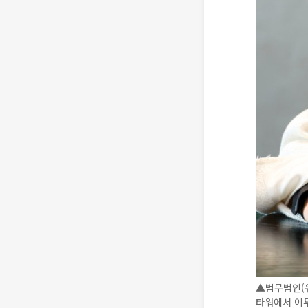
▲법무법인(
타워에서 이투