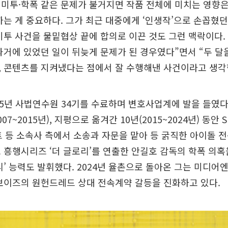
미투·학폭 같은 문제가 불거지면 작품 전체에 미치는 영향은
하는 게 중요하다. 그가 최근 대중에게 ‘인생작’으로 손꼽혔
미투 사건을 물밑협상 끝에 합의로 이끈 것도 그런 맥락이다.
과거에 있었던 일이 뒤늦게 문제가 된 경우였다”면서 “두 달
 콘텐츠를 지켜냈다는 점에서 잘 수행해낸 사건이라고 생각
05년 사법연수원 34기를 수료하며 변호사업계에 발을 들였다
007~2015년), 지평으로 옮겨간 10년(2015~2024년) 동안
 등 소속사 측에서 소송과 자문을 맡아 등 굵직한 아이돌 
 흥행시리즈 ‘더 글로리’를 연출한 안길호 감독의 학폭 의
리’ 능력도 발휘했다. 2024년 율촌으로 돌아온 그는 미디어
보이즈의 원헌드레드 상대 전속계약 갈등을 진화하고 있다.