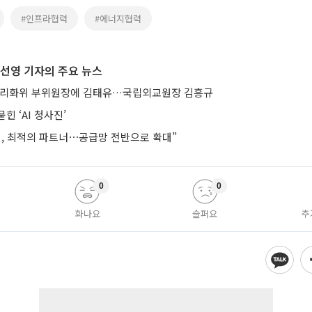
#인프라협력
#에너지협력
선영 기자의 주요 뉴스
합리화위 부위원장에 김태유…국립외교원장 김흥규
힌 ‘AI 청사진’
헨, 최적의 파트너⋯공급망 전반으로 확대”
0
0
화나요
슬퍼요
추