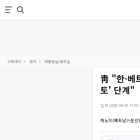
이투데이
정치
대통령실/총리실
靑 "한-베
토' 단계"
입력 2026-04-23 17:35
하노이(베트남)=문선