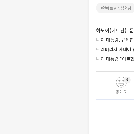
#한베트남정상회담
하노이(베트남)=문
이 대통령, 규제
레버리지 사태에 묻
이 대통령 “아르
0
좋아요