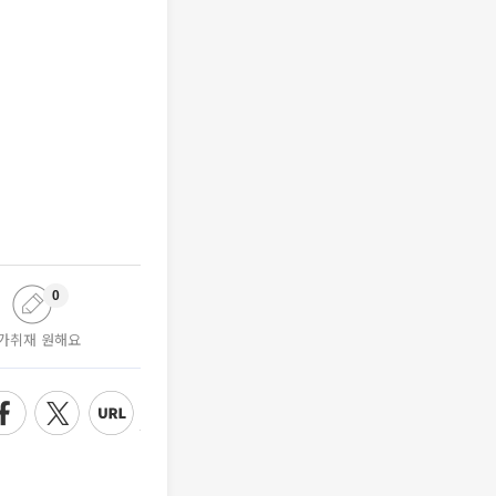
0
가취재 원해요