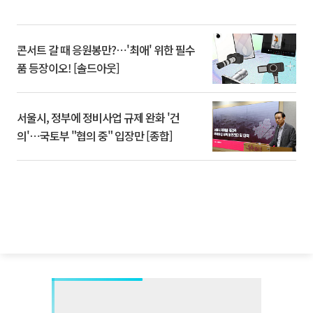
콘서트 갈 때 응원봉만?⋯'최애' 위한 필수
품 등장이오! [솔드아웃]
서울시, 정부에 정비사업 규제 완화 '건
의'⋯국토부 "협의 중" 입장만 [종합]