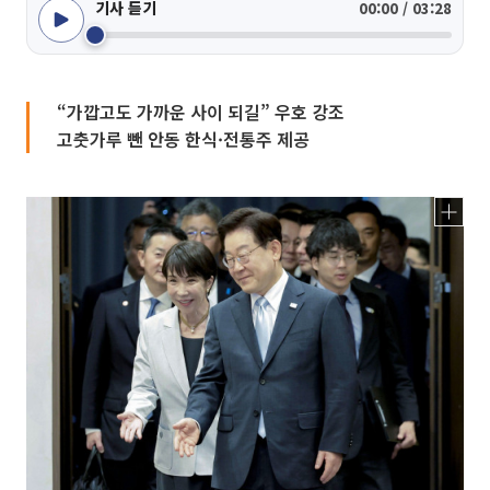
기사 듣기
00:00 / 03:28
“가깝고도 가까운 사이 되길” 우호 강조
고춧가루 뺀 안동 한식·전통주 제공