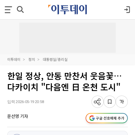
이투데이
정치
대통령실/총리실
한일 정상, 안동 만찬서 웃음꽃…
다카이치 "다음엔 日 온천 도시"
입력 2026-05-19 20:58
문선영 기자
구글 선호매체 추가