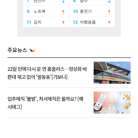
주요뉴스
22일 만에 다시 문 연 홈플러스…정상화 바
쁜데 재고 없어 ‘발동동’[가보니]
입추매직 '불발', 처서매직은 올까요? [해
시태그]