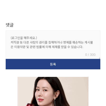
댓글
0 / 300