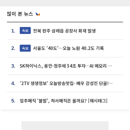
많이 본 뉴스
전북 완주 삼례읍 공장서 화재 발생
속보
1.
서울도 '40도'…오늘 노원 40.2도 기록
속보
2.
SK하이닉스, 용인·청주에 54조 투자…AI 메모리 생산기지 키운다
3.
'2TV 생생정보' 오늘방송맛집- 배우 강성진 단골! 쌀국수ㆍ푸팟퐁 커리 맛집 '블○○○'
4.
입추매직 '불발', 처서매직은 올까요? [해시태그]
5.