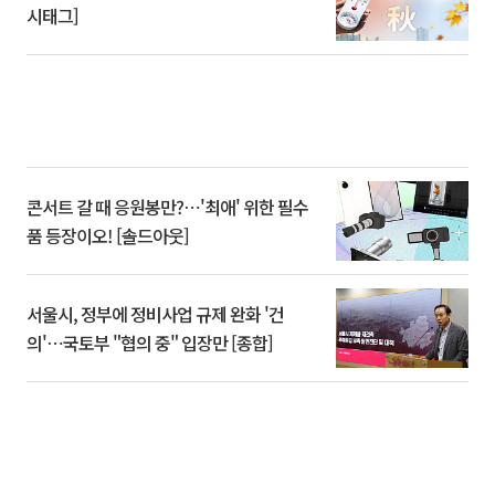
시태그]
콘서트 갈 때 응원봉만?⋯'최애' 위한 필수
품 등장이오! [솔드아웃]
서울시, 정부에 정비사업 규제 완화 '건
의'⋯국토부 "협의 중" 입장만 [종합]