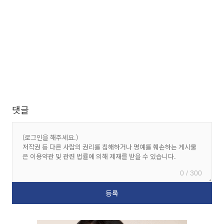
댓글
0 / 300