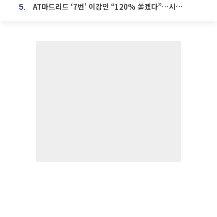
AT마드리드 ‘7번’ 이강인 “120% 쏟겠다”⋯시메오네 감독 “필요한 선수”
5.