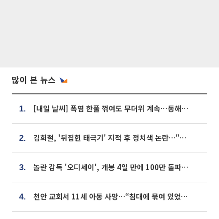
많이 본 뉴스
[내일 날씨] 폭염 한풀 꺾여도 무더위 계속⋯동해안 이틀 연속 비
1.
김희철, '뒤집힌 태극기' 지적 후 정치색 논란…"좌우 떠나 우리나라 국기"
2.
놀란 감독 '오디세이', 개봉 4일 만에 100만 돌파⋯'왕사남' 보다 빠르다
3.
천안 교회서 11세 아동 사망…“침대에 묶여 있었다” 진술 확보
4.