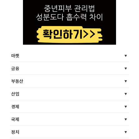
마켓
금융
부동산
산업
경제
국제
정치