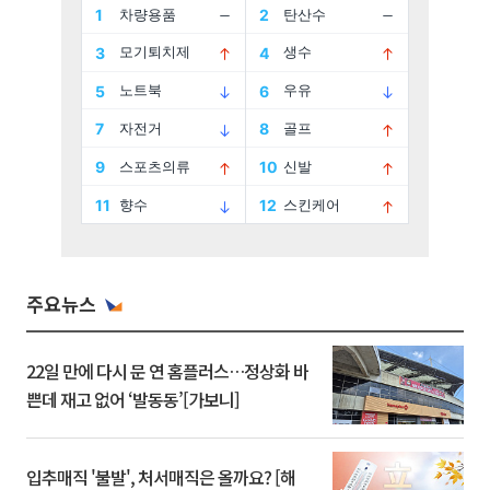
주요뉴스
22일 만에 다시 문 연 홈플러스…정상화 바
쁜데 재고 없어 ‘발동동’[가보니]
입추매직 '불발', 처서매직은 올까요? [해