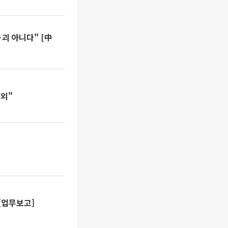
괴 아니다" [中
소외"
[업무보고]