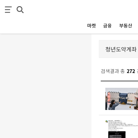
마켓
금융
부동산
검색결과 총
272