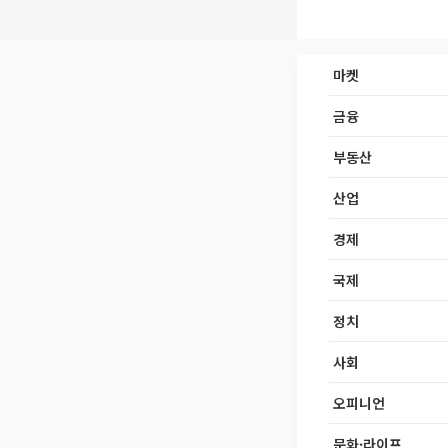
마켓
금융
부동산
산업
경제
국제
정치
사회
오피니언
문화·라이프