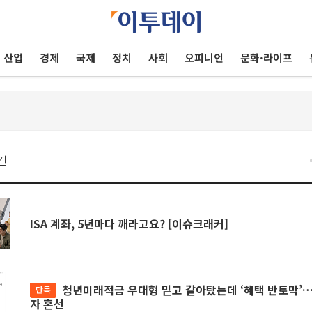
산업
경제
국제
정치
사회
오피니언
문화·라이프
건
ISA 계좌, 5년마다 깨라고요? [이슈크래커]
청년미래적금 우대형 믿고 갈아탔는데 ‘혜택 반토막’…심사 오류에 가입
단독
자 혼선