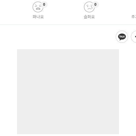
0
0
화나요
슬퍼요
추