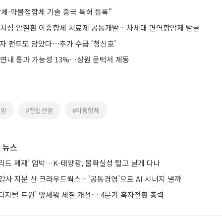
항체-약물접합체 기술 중국 특허 등록"
난치성 암질환 이중항체 치료제 공동개발…차세대 면역항암제 발굴
털자 펀드도 담았다⋯추가 수급 ‘청신호’
 연내 통과 가능성 13%…상원 문턱서 제동
형암
#전립선암
#이중항체
 뉴스
브리드 제재’ 임박…K-태양광, 불확실성 털고 날개 다나
강사 지분 산 크라우드웍스…‘공동경영’으로 AI 시너지 낼까
AI·디지털 트윈’ 앞세워 체질 개선… 4분기 흑자전환 총력