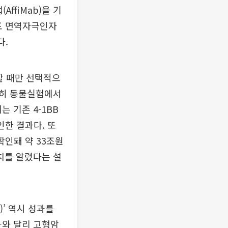
ffiMab)을 기
세포 면역자극인자
다.
할 때만 선택적으
특히 동물실험에서
는 기존 4-1BB
인한 결과다. 또
확인돼 약 33조원
치를 알렸다는 설
)’ 역시 성과를
과와 달리 고형암