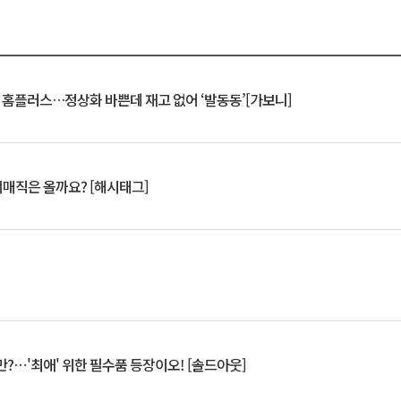
연 홈플러스…정상화 바쁜데 재고 없어 ‘발동동’[가보니]
서매직은 올까요? [해시태그]
?⋯'최애' 위한 필수품 등장이오! [솔드아웃]