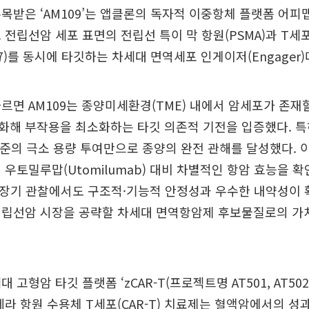
받은 ‘AM109’는 앱클론의 독자적 이중항체 플랫폼 어피맵(A
 전립선암 세포 표면의 전립선 특이 막 항원(PSMA)과 T
137)를 동시에 타깃하는 차세대 면역세포 인게이저(Engager)
르면 AM109는 종양미세환경(TME) 내에서 암세포가 존재
성화해 부작용을 최소화하는 타깃 의존적 기전을 입증했다. 
k 수준의 극소 용량 투여만으로 종양의 완전 관해를 달성했다. 이
 우토밀루맙(Utomilumab) 대비 차별적인 항암 효능을 확
의 장기 관찰에서도 구조적·기능적 안정성과 우수한 내약성이 
전립선암 시장을 공략할 차세대 면역항암제 후보물질로의 가
 고형암 타깃 플랫폼 ‘zCAR-T(프로젝트명 AT501, AT502
메라 항원 수용체 T세포(CAR-T) 치료제는 혈액암에서의 성