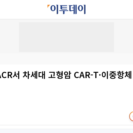
ACR서 차세대 고형암 CAR-T·이중항체
개