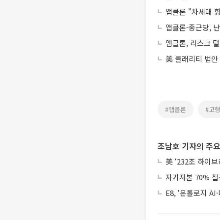
앱클론 "차세대 
앱클론-종근당, 
앱클론, 리스크 
美 클래리티 법안
#앱클론
#고
조남호 기자의 주요
美 ‘232조 하이
자기자본 70% 철
E8, ‘온톨로지 