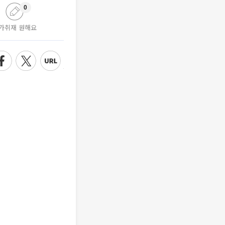
0
가취재 원해요