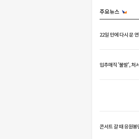
주요뉴스
22일 만에 다시 문 
입추매직 '불발', 처
콘서트 갈 때 응원봉만