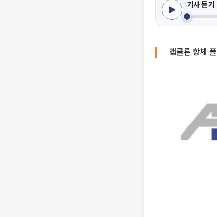
기사 듣기
앱클론 항체 