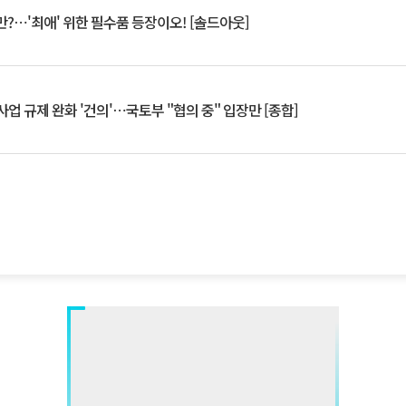
?⋯'최애' 위한 필수품 등장이오! [솔드아웃]
업 규제 완화 '건의'⋯국토부 "협의 중" 입장만 [종합]