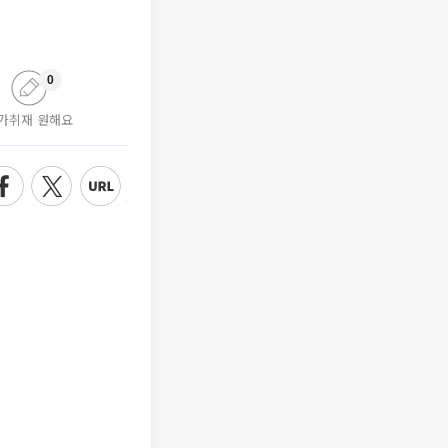
0
가취재 원해요