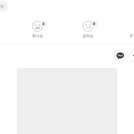
근당
0
0
화나요
슬퍼요
추