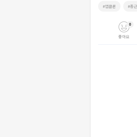
#앱클론
#종
0
좋아요