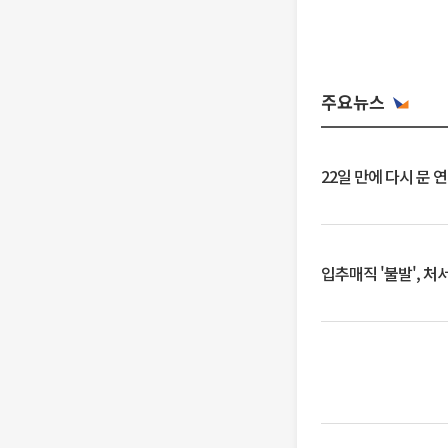
주요뉴스
22일 만에 다시 문 
입추매직 '불발', 처