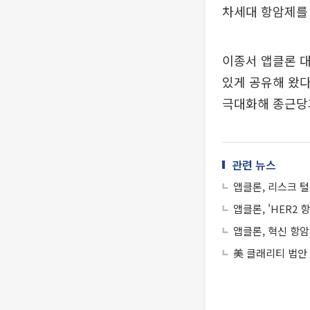
차세대 항암제를
이종서 앱클론 대
있게 공유해 왔다
극대화해 종근당과
관련 뉴스
앱클론, 리스크 
앱클론, 'HER2
앱클론, 혁신 항암
美 클래리티 법안