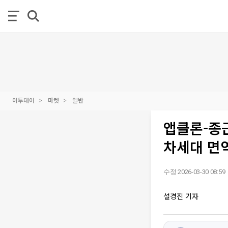
이투데이
마켓
일반
앱클론-종
차세대 면
수정 2026-03-30 08:59
설경진 기자