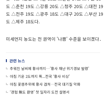
도 △춘천 19도 △강릉 20도 △청주 20도 △대전 19
도 △전주 19도 △광주 18도 △대구 20도 △부산 19
도 △제주 18도다.
미세먼지 농도는 전 권역이 '나쁨' 수준을 보이겠다．
관련 뉴스
추워진 날씨에 황사까지…'황사 재난 위기경보 발령'
아침 기온 2도까지 뚝...전국 ‘황사 비상’
아침 꽃샘추위에 황사 겹쳐…전국 대기질 악화
‘경험 無도 환영’ 첫 일자리 도전 설명서