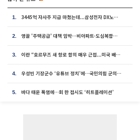
3445억 자사주 지급 마쳤는데...삼성전자 DX노조, 뒤늦은 '떼쓰기 집회'
1.
영끌 '주택공급' 대책 임박⋯비아파트·도심복합까지 총동원
2.
이란 “호르무즈 새 항로 합의 매우 근접...미국 배상 먼저”
3.
우성빈 기장군수 ‘유튜브 정치’에…국민의힘 군의원들 집단 반발
4.
바다 태운 폭염에…회 한 접시도 ‘히트플레이션’
5.