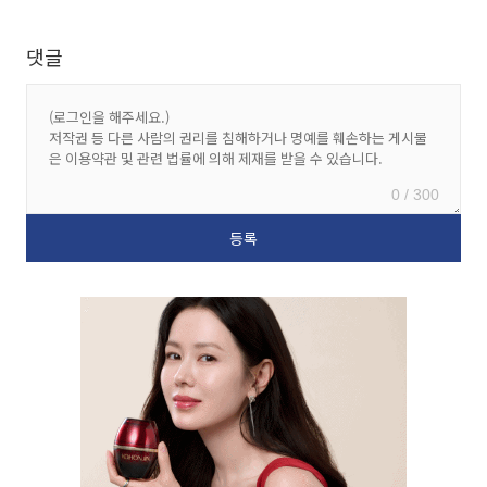
댓글
0 / 300