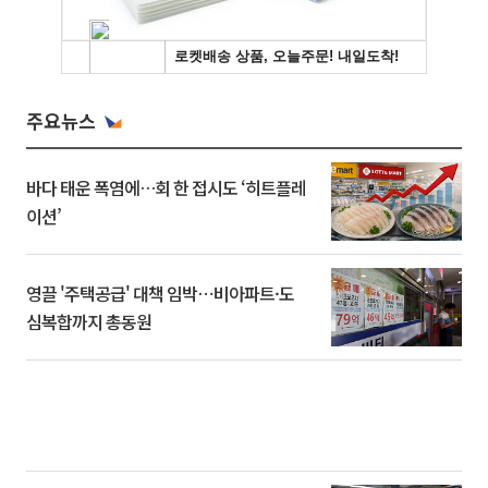
주요뉴스
바다 태운 폭염에…회 한 접시도 ‘히트플레
이션’
영끌 '주택공급' 대책 임박⋯비아파트·도
심복합까지 총동원