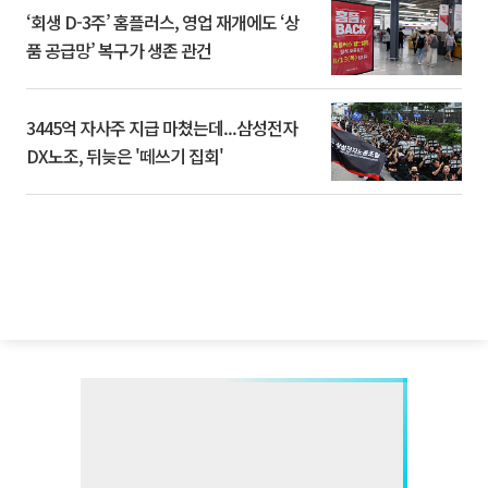
‘회생 D-3주’ 홈플러스, 영업 재개에도 ‘상
품 공급망’ 복구가 생존 관건
3445억 자사주 지급 마쳤는데...삼성전자
DX노조, 뒤늦은 '떼쓰기 집회'