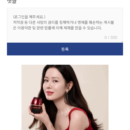
댓글
0 / 300