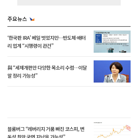
주요뉴스
‘한국판 IRA’ 베일 벗었지만…반도체·배터
리 업계 “시행령이 관건”
與 “세제개편안 다양한 목소리 수렴…이달
말 정리 가능성”
블룸버그 “레버리지 거품 빠진 코스피, 변
동성 최악 국면 지났을 가능성”