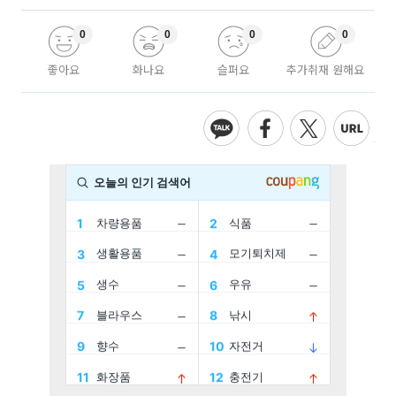
0
0
0
0
좋아요
화나요
슬퍼요
추가취재 원해요