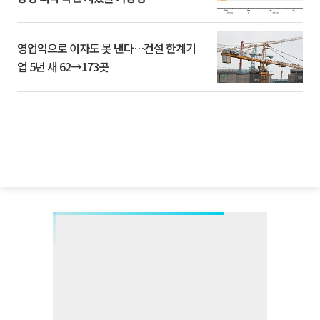
영업익으로 이자도 못 낸다…건설 한계기
업 5년 새 62→173곳