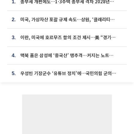
종부세 개편에도…1·3주택 종부세 격차 2028년부터 확대
1.
미국, 가상자산 포괄 규제 속도…상원, ‘클래리티법’ 9월 절차투표 추진
2.
이란, 미국에 호르무즈 합의 조건 제시…美 “경기 아직 안 끝나” [종합]
3.
맥북 품은 삼성에 ‘중국산’ 맹추격⋯커지는 노트북 OLED 시장
4.
우성빈 기장군수 ‘유튜브 정치’에…국민의힘 군의원들 집단 반발
5.