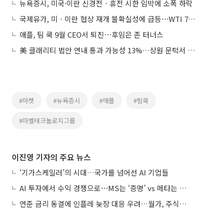
뉴욕증시, 미국·이란 신경전ㆍ휴전 시한 임박에 소폭 하락
국제유가, 미ㆍ이란 협상 재개 불확실성에 급등⋯WTI 7%↑
애플, 팀 쿡 9월 CEO서 퇴진⋯후임은 존 터너스
美 클래리티 법안 연내 통과 가능성 13%…상원 문턱서 제동
#마켓
#뉴욕증시
#애플
#팀쿡
#마벨테크놀로지그룹
이진영 기자의 주요 뉴스
‘기가스케일러’의 시대…국가를 넘어선 AI 기업들
AI 투자에서 수익 경쟁으로⋯MS는 ‘증명’ vs 메타는 ‘숙제’
연준 금리 동결에 인플레 늦장 대응 우려…월가, 주식도 채권도 던졌다