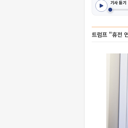
기사 듣기
트럼프 "휴전 