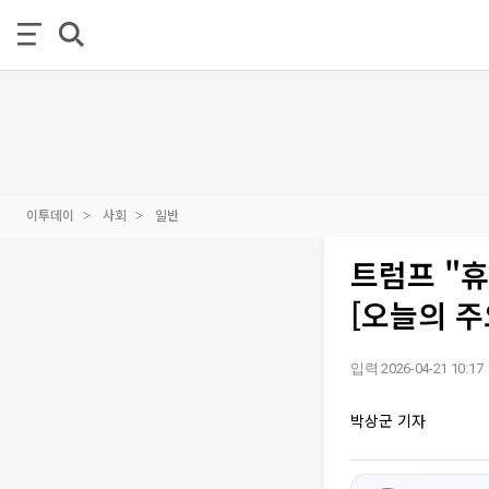
이투데이
사회
일반
트럼프 "휴
[오늘의 주
입력 2026-04-21 10:17
박상군 기자