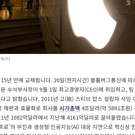
합뉴스)
15년 만에 교체됩니다. 20일(현지시간) 블룸버그통신에 따
문 수석부사장이 9월 1일 최고경영자(CEO)에 취임하고, 팀 
다고 밝혔습니다. 2011년 고(故) 스티브 잡스 설립자 사임
망 재편과 효율화로 회사를
시가총액
4조달러(약 5891조원)
011년 1082억달러에서 지난해 4161억달러로 끌어올렸습니
비전프로'의 부진과 생성형 인공지능(AI) 대응 지연으로 혁신성