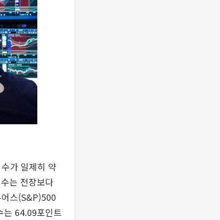
지수가 일제히 약
지수는 전장보다
어스(S&P)500
수는 64.09포인트