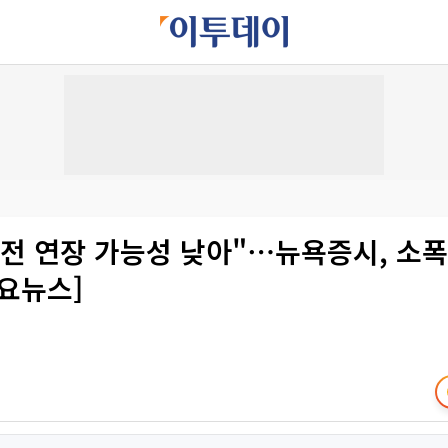
전 연장 가능성 낮아"⋯뉴욕증시, 소폭
요뉴스]