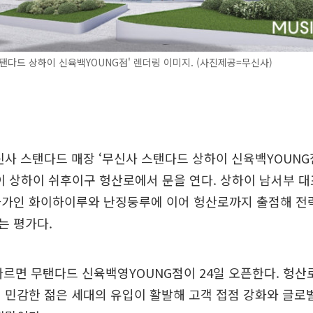
탠다드 상하이 신육백YOUNG점' 렌더링 이미지. (사진제공=무신사)
신사 스탠다드 매장 ‘무신사 스탠다드 상하이 신육백YOUNG
이 상하이 쉬후이구 헝산로에서 문을 연다. 상하이 남서부 
화가인 화이하이루와 난징둥루에 이어 헝산로까지 출점해 전
는 평가다.
따르면 무탠다드 신육백영YOUNG점이 24일 오픈한다. 헝산
 민감한 젊은 세대의 유입이 활발해 고객 접점 강화와 글로