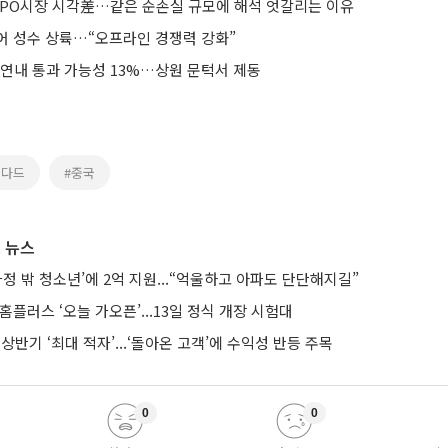
' IPO시장 시각差…같은 순손실 규모에 해석 엇갈리는 이유
어 성수 상륙…“오프라인 경쟁력 강화”
 연내 통과 가능성 13%…상원 문턱서 제동
탠다드
#중국
 뉴스
가정 밖 청소년’에 2억 지원...“억울하고 아파도 단단해지길”
 홈플러스 ‘오늘 가오픈’...13일 정식 개장 시험대
 상반기 ‘최대 적자’...‘돌아온 고객’에 수익성 반등 주목
0
0