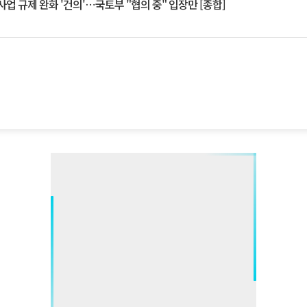
업 규제 완화 '건의'⋯국토부 "협의 중" 입장만 [종합]