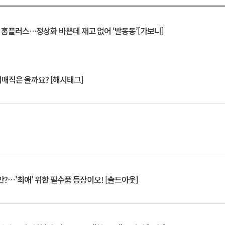
연 홈플러스…정상화 바쁜데 재고 없어 ‘발동동’[가보니]
서매직은 올까요? [해시태그]
?⋯'최애' 위한 필수품 등장이오! [솔드아웃]