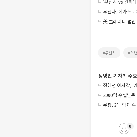
'무신사 vs 컬리
무신사, 메가스토
美 클래리티 법안
#무신사
#스
정영인 기자의 주요
장혜선 이사장, ‘
2000억 수혈받은
쿠팡, 3대 악재 속
0