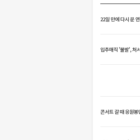
22일 만에 다시 문 
입추매직 '불발', 처
콘서트 갈 때 응원봉만