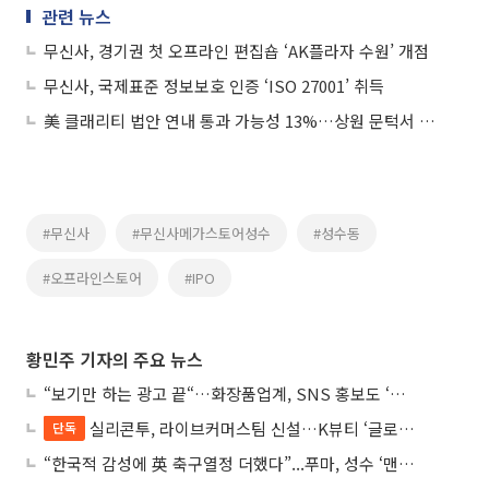
관련 뉴스
무신사, 경기권 첫 오프라인 편집숍 ‘AK플라자 수원’ 개점
무신사, 국제표준 정보보호 인증 ‘ISO 27001’ 취득
美 클래리티 법안 연내 통과 가능성 13%…상원 문턱서 제동
#무신사
#무신사메가스토어성수
#성수동
#오프라인스토어
#IPO
황민주 기자의 주요 뉴스
“보기만 하는 광고 끝“…화장품업계, SNS 홍보도 ‘참여형 콘텐츠’로 변모
실리콘투, 라이브커머스팀 신설…K뷰티 ‘글로벌 판매망’ 확대 속도
단독
“한국적 감성에 英 축구열정 더했다”...푸마, 성수 ‘맨시티 하우스’ 팝업