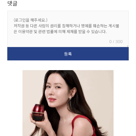
댓글
0 / 300