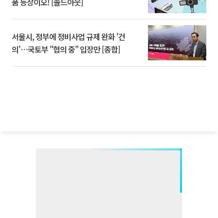
품 등장이오! [솔드아웃]
서울시, 정부에 정비사업 규제 완화 '건
의'⋯국토부 "협의 중" 입장만 [종합]