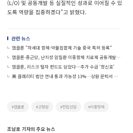
(L/O) 및 공동개발 등 실질적인 성과로 이어질 수 있
도록 역량을 집중하겠다”고 밝혔다.
관련 뉴스
앱클론 "차세대 항체-약물접합체 기술 중국 특허 등록"
앱클론-종근당, 난치성 암질환 이중항체 치료제 공동개발…차세대 면역항암제 발굴
앱클론, 리스크 털자 펀드도 담았다⋯추가 수급 ‘청신호’
美 클래리티 법안 연내 통과 가능성 13%…상원 문턱서 제동
#앱클론
#고형암
#전립선암
#이중항체
조남호 기자의 주요 뉴스