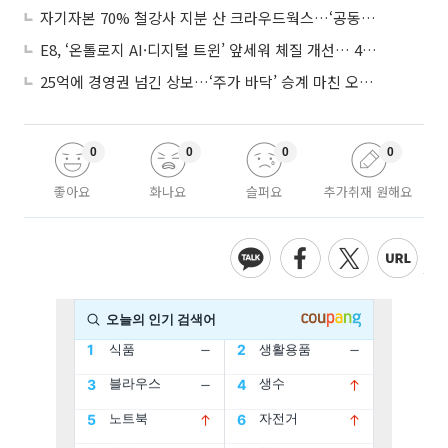
자기자본 70% 철강사 지분 산 크라우드웍스…‘공동경영’으로 AI 시너지 낼까
E8, ‘온톨로지 AI·디지털 트윈’ 앞세워 체질 개선… 4분기 흑자전환 총력
25억에 경영권 넘긴 상보…‘주가 바닥’ 승계 마친 오너 2세, 주가 부양 나설까
0
0
0
0
좋아요
화나요
슬퍼요
추가취재 원해요