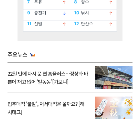
주요뉴스
22일 만에 다시 문 연 홈플러스…정상화 바
쁜데 재고 없어 ‘발동동’[가보니]
입추매직 '불발', 처서매직은 올까요? [해
시태그]