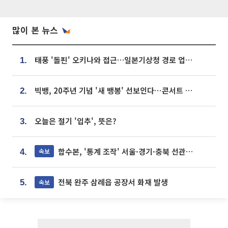
많이 본 뉴스
태풍 '돌핀' 오키나와 접근…일본기상청 경로 업데이트
1.
빅뱅, 20주년 기념 '새 뱅봉' 선보인다⋯콘서트 앞두고 팝업 개최
2.
오늘은 절기 '입추', 뜻은?
3.
합수본, '통계 조작' 서울·경기·충북 선관위 등 추가 압수수색
속보
4.
전북 완주 삼례읍 공장서 화재 발생
속보
5.