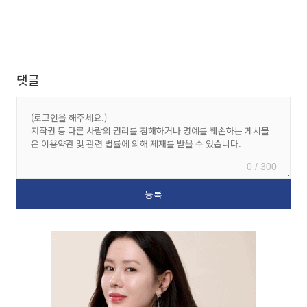
댓글
0 / 300