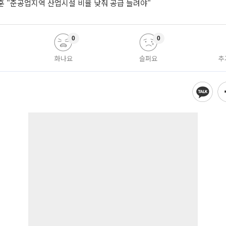
훈 "준공업지역 산업시설 비율 낮춰 공급 늘려야"
0
0
화나요
슬퍼요
추