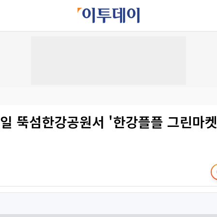
8일 뚝섬한강공원서 '한강플플 그린마켓