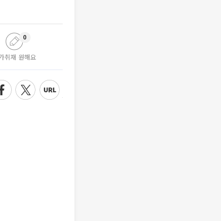
0
가취재 원해요