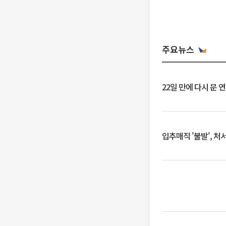
주요뉴스
22일 만에 다시 문 
입추매직 '불발', 처