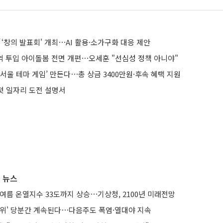
 ‘창의 발표회' 개최⋯AI 활용·소가구화 대응 제안
6억 투입 아이돌봄 전면 개편⋯오세훈 "선심성 정책 아니야"
 ‘서울 테마 게임’ 만든다⋯총 상금 3400만원·후속 혜택 지원
 첫 일자리 도전 설명서
 뉴스
여름 온열지수 33도까지 상승⋯기상청, 2100년 미래전망
더위' 당분간 계속된다⋯다음주도 폭염·열대야 지속