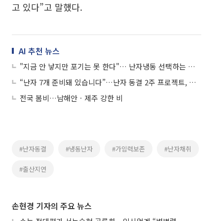
고 있다”고 말했다.
AI 추천 뉴스
"지금 안 낳지만 포기는 못 한다"… 난자냉동 선택하는 이유
“난자 7개 준비돼 있습니다”…난자 동결 2주 프로젝트, 사실상 임신 준비 같아
전국 봄비…남해안ㆍ제주 강한 비
#난자동결
#냉동난자
#가임력보존
#난자채취
#출산지연
손현경 기자의 주요 뉴스