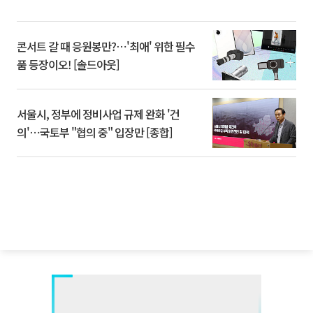
콘서트 갈 때 응원봉만?⋯'최애' 위한 필수
품 등장이오! [솔드아웃]
서울시, 정부에 정비사업 규제 완화 '건
의'⋯국토부 "협의 중" 입장만 [종합]