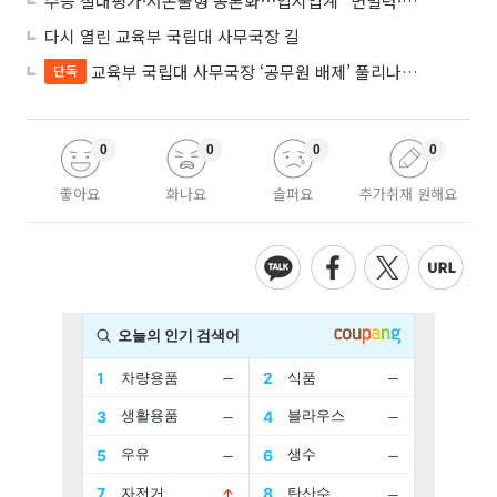
수능 절대평가·서논술형 공론화⋯입시업계 “변별력·사교육 대책 먼저”
다시 열린 교육부 국립대 사무국장 길
교육부 국립대 사무국장 ‘공무원 배제’ 풀리나…응시자격 다시 열렸다
단독
0
0
0
0
좋아요
화나요
슬퍼요
추가취재 원해요