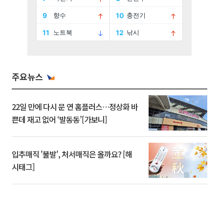
주요뉴스
22일 만에 다시 문 연 홈플러스…정상화 바
쁜데 재고 없어 ‘발동동’[가보니]
입추매직 '불발', 처서매직은 올까요? [해
시태그]