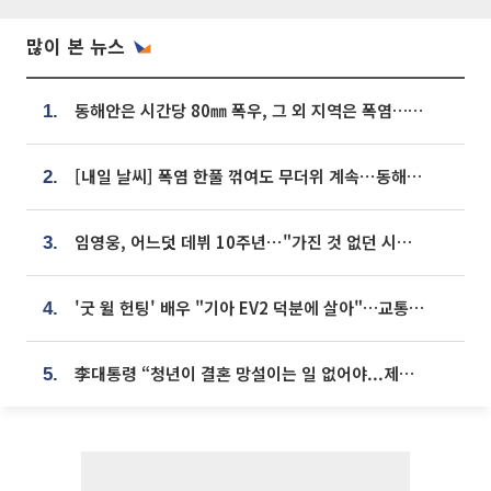
많이 본 뉴스
동해안은 시간당 80㎜ 폭우, 그 외 지역은 폭염…‘극과 극 날씨’
1.
[내일 날씨] 폭염 한풀 꺾여도 무더위 계속⋯동해안 이틀 연속 비
2.
임영웅, 어느덧 데뷔 10주년⋯"가진 것 없던 시절, 내 앞엔 20명의 팬뿐"
3.
'굿 윌 헌팅' 배우 "기아 EV2 덕분에 살아"…교통사고 후 안전성 극찬
4.
李대통령 “청년이 결혼 망설이는 일 없어야...제도상 불이익 조사”
5.