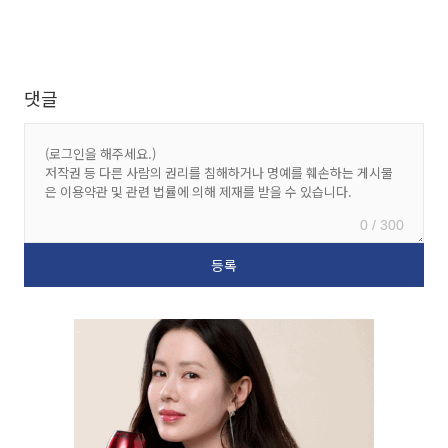
댓글
0 / 300