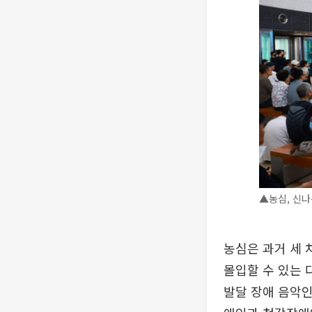
▲농심, 신나
농심은 과거 세 
몰입할 수 있는 
발달 장애 음악인