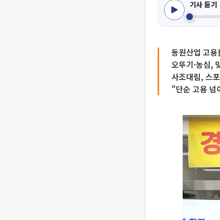
기사 듣기
동원산업 고용률
오뚜기·농심, 
사조대림, 스포
"단순 고용 넘