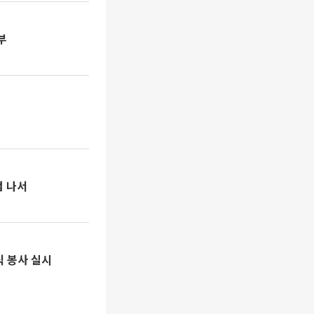
부
검 나서
식 봉사 실시