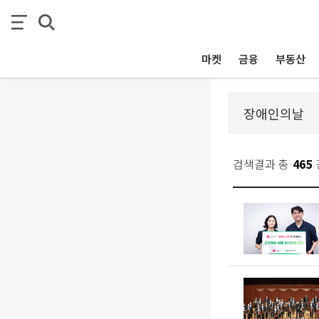
마켓
금융
부동산
검색결과 총
465