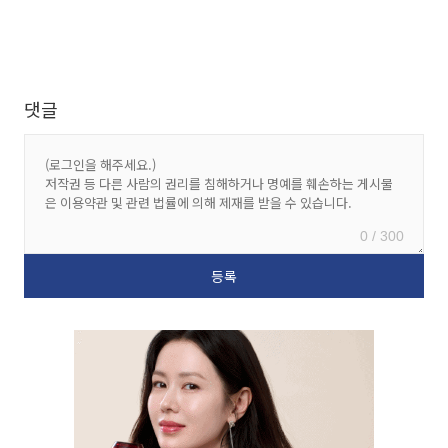
댓글
0 / 300