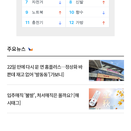
주요뉴스
22일 만에 다시 문 연 홈플러스…정상화 바
쁜데 재고 없어 ‘발동동’[가보니]
입추매직 '불발', 처서매직은 올까요? [해
시태그]