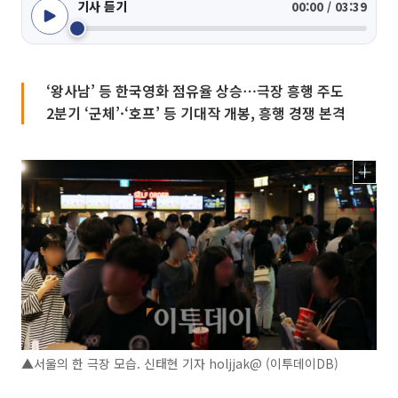
기사 듣기
00:00 / 03:39
‘왕사남’ 등 한국영화 점유율 상승⋯극장 흥행 주도
2분기 ‘군체’·‘호프’ 등 기대작 개봉, 흥행 경쟁 본격
▲서울의 한 극장 모습. 신태현 기자 holjjak@ (이투데이DB)