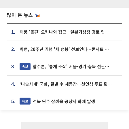
많이 본 뉴스
태풍 '돌핀' 오키나와 접근…일본기상청 경로 업데이트
1.
빅뱅, 20주년 기념 '새 뱅봉' 선보인다⋯콘서트 앞두고 팝업 개최
2.
합수본, '통계 조작' 서울·경기·충북 선관위 등 추가 압수수색
속보
3.
‘나솔사계’ 국화, 결별 후 재등장⋯첫인상 투표 휩쓸고 ‘인기녀’ 등극
4.
전북 완주 삼례읍 공장서 화재 발생
속보
5.