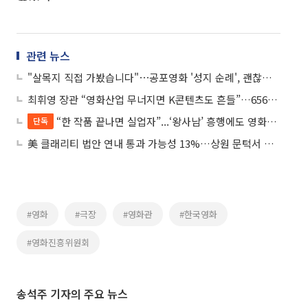
관련 뉴스
"살목지 직접 가봤습니다"⋯공포영화 '성지 순례', 괜찮을까?
최휘영 장관 “영화산업 무너지면 K콘텐츠도 흔들”…656억 긴급 투입
“한 작품 끝나면 실업자”...‘왕사남’ 흥행에도 영화산업 비정규직 1만명 육박
단독
美 클래리티 법안 연내 통과 가능성 13%…상원 문턱서 제동
#영화
#극장
#영화관
#한국영화
#영화진흥위원회
송석주 기자의 주요 뉴스