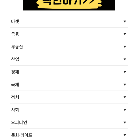
마켓
금융
부동산
산업
경제
국제
정치
사회
오피니언
문화·라이프