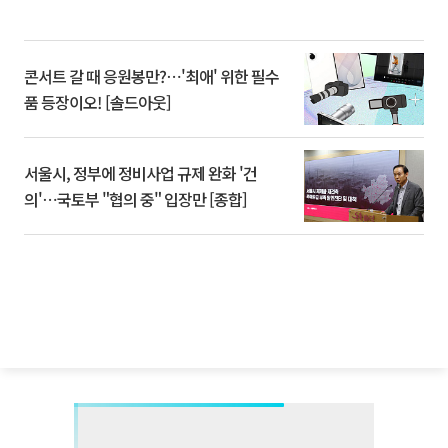
콘서트 갈 때 응원봉만?⋯'최애' 위한 필수
품 등장이오! [솔드아웃]
서울시, 정부에 정비사업 규제 완화 '건
의'⋯국토부 "협의 중" 입장만 [종합]