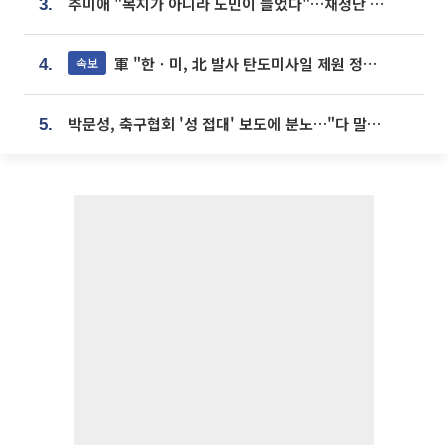
추미애 "복지가 아니라 도민이 늘었다"…재정난 책임론 정면돌파
3.
軍 "한ㆍ미, 北 발사 탄도미사일 제원 정밀분석 중"
속보
4.
박문성, 축구협회 '성 접대' 보도에 분노…"다 말아먹으려고 작정했나"
5.