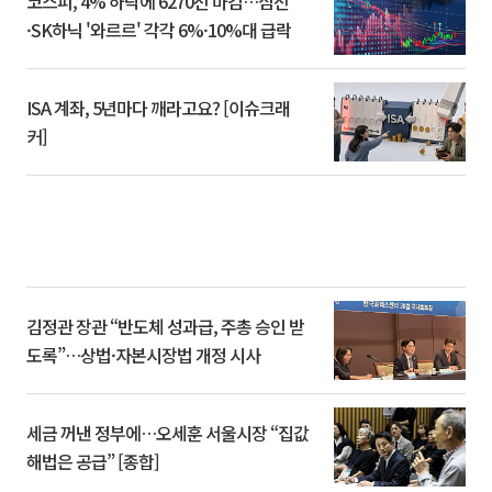
코스피, 4% 하락에 6270선 마감…삼전
·SK하닉 '와르르' 각각 6%·10%대 급락
ISA 계좌, 5년마다 깨라고요? [이슈크래
커]
김정관 장관 “반도체 성과급, 주총 승인 받
도록”…상법·자본시장법 개정 시사
세금 꺼낸 정부에…오세훈 서울시장 “집값
해법은 공급” [종합]