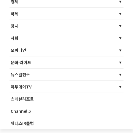
경제
국제
정치
사회
오피니언
문화·라이프
뉴스발전소
이투데이TV
스페셜리포트
Channel 5
위너스IR클럽