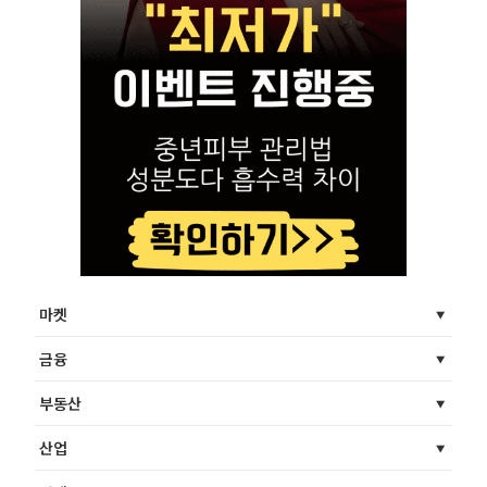
마켓
금융
부동산
산업