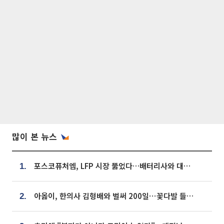
많이 본 뉴스
포스코퓨처엠, LFP 시장 뚫었다…배터리사와 대규모 장기 공급 합의
1.
아옳이, 한의사 김형배와 벌써 200일⋯꽃다발 들고 "프러포즈 아냐"
2.