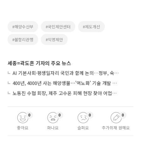
#해양수산부
#국민제안센터
#제도개선
#불합리관행
#익명제안
세종=곽도흔 기자의 주요 뉴스
AI 기본사회·평생일자리 국민과 함께 논의…정부, 숙의공론화 착수
400년, 4000년 사는 해양생물⋯'역노화' 기술 개발 추진
노동진 수협 회장, 제주 고수온 피해 현장 찾아 어업인 지원 점검
0
0
0
0
좋아요
화나요
슬퍼요
추가취재 원해요