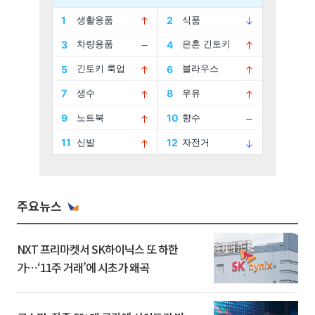
주요뉴스
NXT 프리마켓서 SK하이닉스 또 하한
가⋯‘11주 거래’에 시초가 왜곡