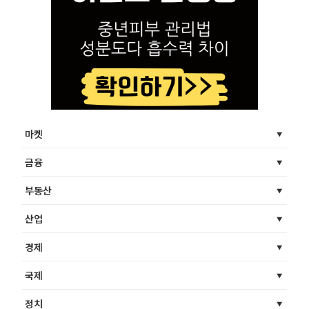
마켓
금융
부동산
산업
경제
국제
정치