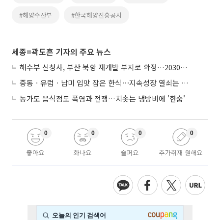
#해양수산부
#한국해양진흥공사
세종=곽도흔 기자의 주요 뉴스
해수부 신청사, 부산 북항 재개발 부지로 확정…2030년 준공 목표
중동ㆍ유럽ㆍ남미 입맛 잡은 한식⋯지속성장 열쇠는 ‘현지화’
농가도 음식점도 폭염과 전쟁…치솟는 냉방비에 '한숨'
0
0
0
0
좋아요
화나요
슬퍼요
추가취재 원해요