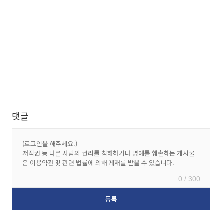
댓글
0 / 300