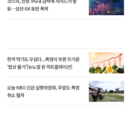
코스피, 장중 5%대 급락에 사이드카 발
동…삼성·SK 동반 폭락
한끼 먹기도 무섭다...폭염이 부른 뜨거운
‘밥상 물가’[뉴노멀 된 히트플레이션]
오늘 KBO 긴급 실행위원회, 주말도 폭염
취소 될까