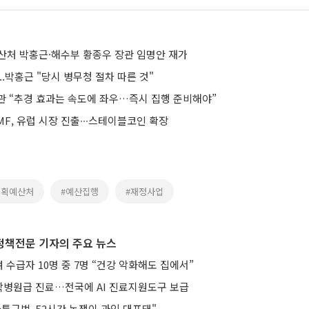
산처 박홍근·해수부 황종우 장관 임명안 재가
..박홍근 "당시 병무청 절차 따른 것"
관 “추경 효과는 속도에 좌우…즉시 집행 준비해야”
F, 유럽 시장 진출∙∙∙스테이블코인 확장
기획예산처
#예산집행
#재정사업
정책전문 기자의 주요 뉴스
수급자 10명 중 7명 “건강 악화해도 집에서”
병원급 진료…전국에 AI 진료지원도구 보급
특구법, 52시간 논쟁이 과잉 대표돼"