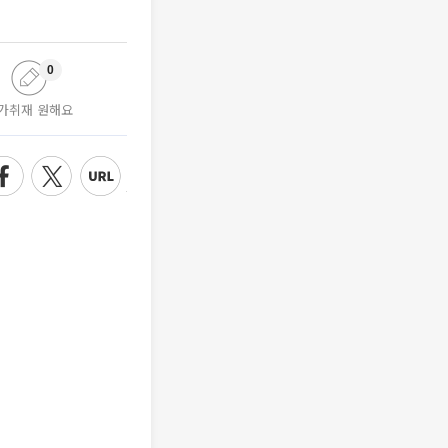
0
가취재 원해요