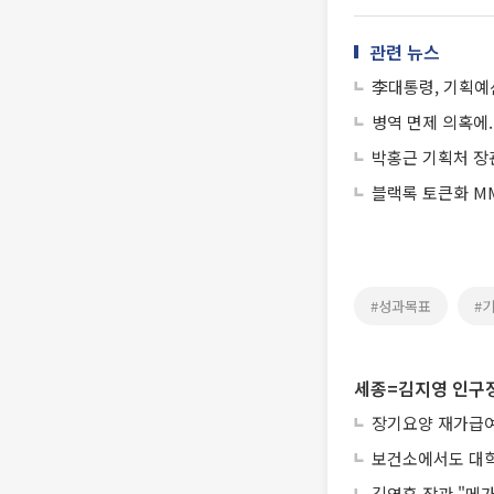
관련 뉴스
李대통령, 기획예
병역 면제 의혹에.
박홍근 기획처 장
블랙록 토큰화 MM
#성과목표
#
세종=김지영 인구
장기요양 재가급여 
보건소에서도 대학
김영훈 장관 "메가