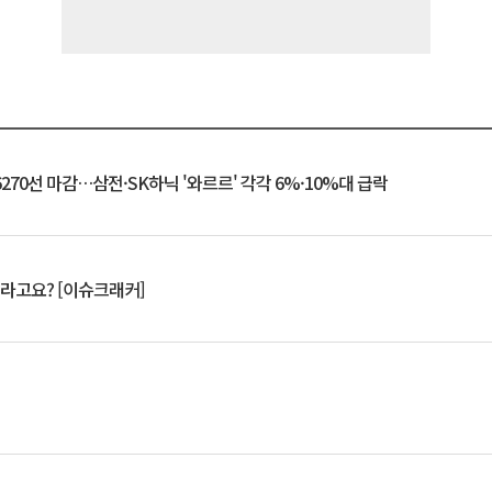
6270선 마감…삼전·SK하닉 '와르르' 각각 6%·10%대 급락
 깨라고요? [이슈크래커]