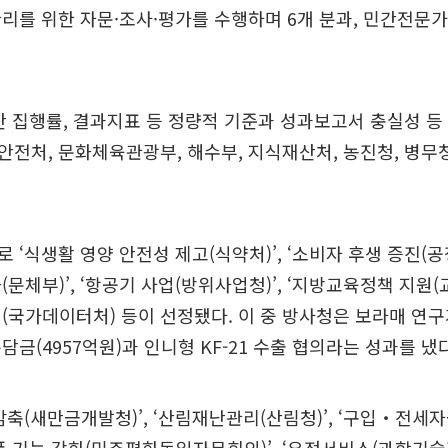
리를 위한 자문·조사·평가를 수행하며 6개 분과, 민간전문가
산 집행률, 결과지표 등 정량적 기준과 성과보고서 충실성 등
전처, 문화체육관광부, 해수부, 지식재산처, 농진청, 병무
 ‘식생활 영양 안전성 제고(식약처)’, ‘소비자 후생 증진(공
문체부)’, ‘항공기 사업(방위사업청)’, ‘지방교육정책 지원(교
(국가데이터처) 등이 선정됐다. 이 중 방사청은 보라매 연구개
담금(4957억원)과 인니형 KF-21 수출 협의라는 성과를 냈다
감축(새만금개발청)’, ‘산림재난관리(산림청)’, ‘구입‧전세자