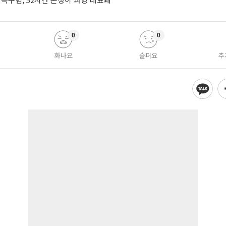
0
0
화나요
슬퍼요
추