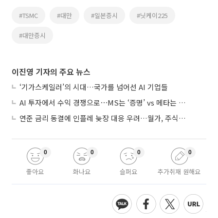
#TSMC
#대만
#일본증시
#닛케이225
#대만증시
이진영 기자의 주요 뉴스
‘기가스케일러’의 시대…국가를 넘어선 AI 기업들
AI 투자에서 수익 경쟁으로⋯MS는 ‘증명’ vs 메타는 ‘숙제’
연준 금리 동결에 인플레 늦장 대응 우려…월가, 주식도 채권도 던졌다
0
0
0
0
좋아요
화나요
슬퍼요
추가취재 원해요