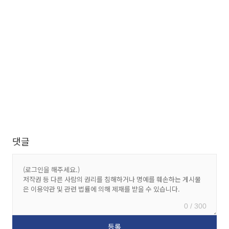
댓글
0 / 300