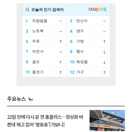
주요뉴스
22일 만에 다시 문 연 홈플러스…정상화 바
쁜데 재고 없어 ‘발동동’[가보니]