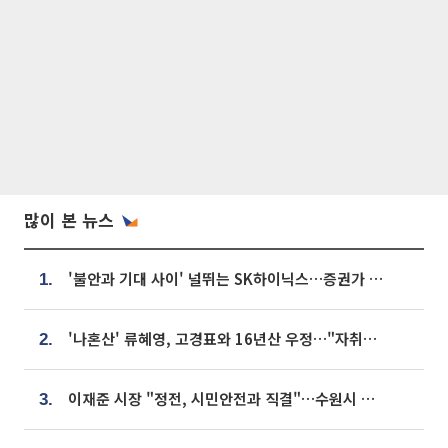
많이 본 뉴스
'불안과 기대 사이' 널뛰는 SK하이닉스…증권가 "HBM4·LTA 기반 펀터멘털 견고"
1.
'나혼산' 류혜영, 고경표와 16년산 우정…"자취방서 부모님과 마주쳐"
2.
이재준 시장 "정전, 시민안전과 직결"…수원시 비상대응체계 가동
3.