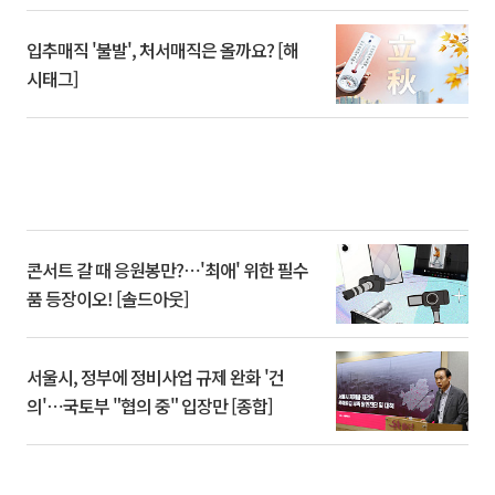
입추매직 '불발', 처서매직은 올까요? [해
시태그]
콘서트 갈 때 응원봉만?⋯'최애' 위한 필수
품 등장이오! [솔드아웃]
서울시, 정부에 정비사업 규제 완화 '건
의'⋯국토부 "협의 중" 입장만 [종합]