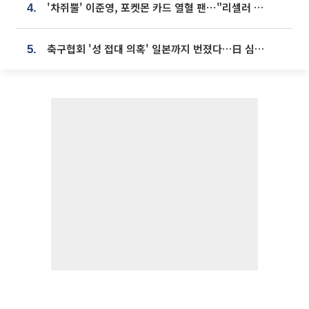
'차쥐뿔' 이준영, 포켓몬 카드 열혈 팬⋯"리셀러 처단할 것"
4.
축구협회 '성 접대 의혹' 일본까지 번졌다…日 심판 실명 공개
5.