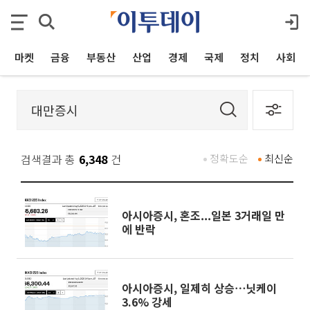
마켓
금융
부동산
산업
경제
국제
정치
사회
검색결과 총
6,348
건
정확도순
최신순
아시아증시, 혼조...일본 3거래일 만
에 반락
아시아증시, 일제히 상승⋯닛케이
3.6% 강세