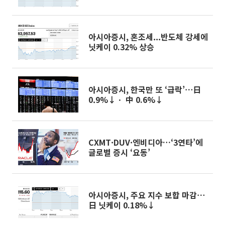
아시아증시, 혼조세...반도체 강세에
닛케이 0.32% 상승
아시아증시, 한국만 또 ‘급락’⋯日
0.9%↓ㆍ 中 0.6%↓
CXMT·DUV·엔비디아…‘3연타’에
글로벌 증시 ‘요동’
아시아증시, 주요 지수 보합 마감⋯
日 닛케이 0.18%↓