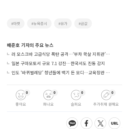
#마켓
#뉴욕증시
#유가
#금값
배준호 기자의 주요 뉴스
러 모스크바 고급식당 폭탄 공격…‘부차 학살 지휘관’ 노렸나
일본 구마모토서 규모 7.1 강진…한국서도 진동 감지
인도 ‘바퀴벌레당’ 청년들에 백기 든 모디…교육장관 사퇴
0
0
0
0
좋아요
화나요
슬퍼요
추가취재 원해요