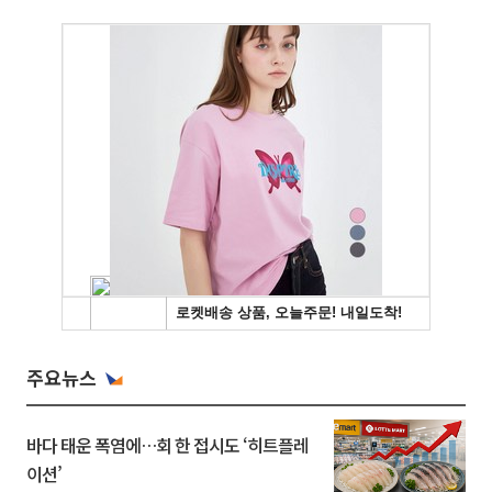
주요뉴스
바다 태운 폭염에…회 한 접시도 ‘히트플레
이션’