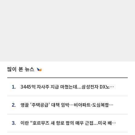
많이 본 뉴스
3445억 자사주 지급 마쳤는데...삼성전자 DX노조, 뒤늦은 '떼쓰기 집회'
1.
영끌 '주택공급' 대책 임박⋯비아파트·도심복합까지 총동원
2.
이란 “호르무즈 새 항로 합의 매우 근접...미국 배상 먼저”
3.