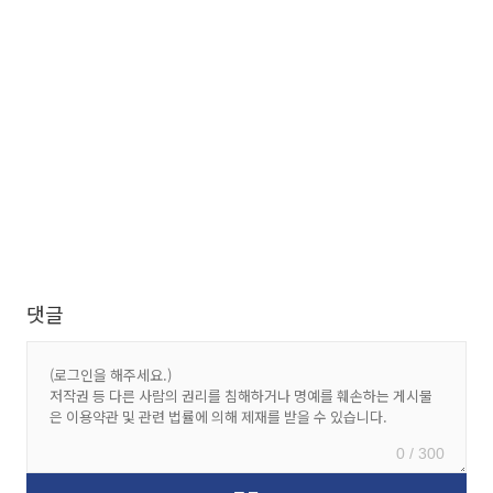
댓글
0 / 300