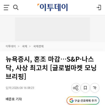
이투데이
국제
국제경제
뉴욕증시, 혼조 마감…S&P·나스
닥, 사상 최고치 [글로벌마켓 모닝
브리핑]
입력 2026-04-16 08:23
배준호 기자
구글 선호매체 추가