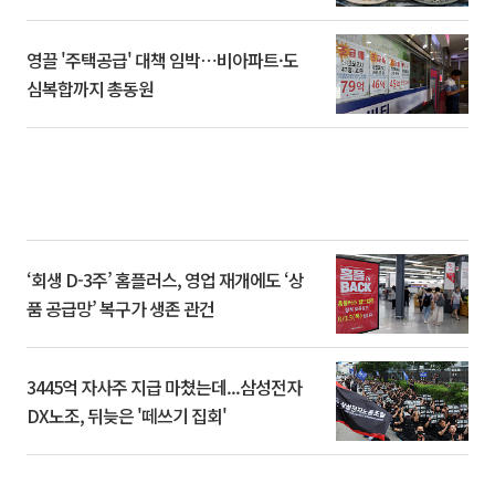
영끌 '주택공급' 대책 임박⋯비아파트·도
심복합까지 총동원
‘회생 D-3주’ 홈플러스, 영업 재개에도 ‘상
품 공급망’ 복구가 생존 관건
3445억 자사주 지급 마쳤는데...삼성전자
DX노조, 뒤늦은 '떼쓰기 집회'