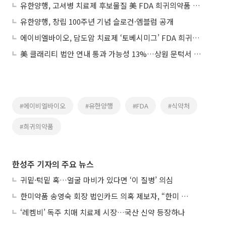
유한양행, 고셔병 치료제 후보물질 美 FDA 희귀의약품 지정
유한양행, 창립 100주년 기념 슬로건·엠블럼 공개
에이비엘바이오, 담도암 치료제 ‘토베시미그’ FDA 희귀의약품 지정
美 클래리티 법안 연내 통과 가능성 13%…상원 문턱서 제동
#에이비엘바이오
#유한양행
#FDA
#식약처
#희귀의약품
한성주 기자의 주요 뉴스
귀밑·턱밑 혹…얼굴 마비가 있다면 ‘이 질병’ 의심
한미약품 송영숙 회장 법인카드 의혹 제보자, “한미 잘 되기 바라는 마음”
‘레켐비’ 독주 치매 치료제 시장…국산 신약 등장하나