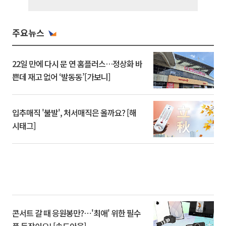
주요뉴스
22일 만에 다시 문 연 홈플러스…정상화 바
쁜데 재고 없어 ‘발동동’[가보니]
입추매직 '불발', 처서매직은 올까요? [해
시태그]
콘서트 갈 때 응원봉만?⋯'최애' 위한 필수