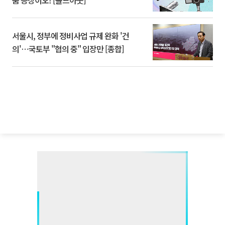
품 등장이오! [솔드아웃]
서울시, 정부에 정비사업 규제 완화 '건
의'⋯국토부 "협의 중" 입장만 [종합]