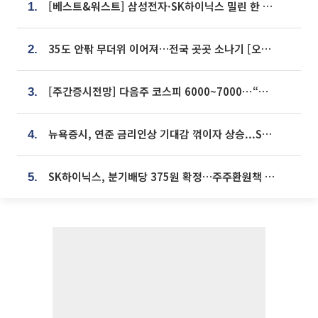
[베스트&워스트] 삼성전자·SK하이닉스 밀린 한 주…상상인증권은 85% 급등
1.
35도 안팎 무더위 이어져…전국 곳곳 소나기 [오늘 날씨]
2.
[주간증시전망] 다음주 코스피 6000~7000⋯“外人 수급은 정책이 변수”
3.
뉴욕증시, 연준 금리인상 기대감 꺾이자 상승...S&P500 사상 최고치 [종합]
4.
SK하이닉스, 분기배당 375원 확정…주주환원책 9월로 앞당겨 발표
5.