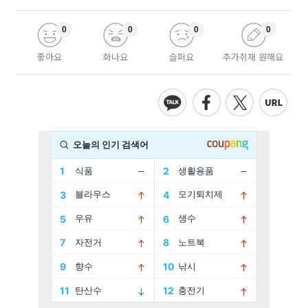
0
0
0
0
좋아요
화나요
슬퍼요
추가취재 원해요