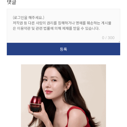
댓글
0 / 300